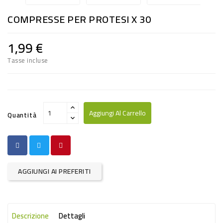
RISO
COMPRESSE PER PROTESI X 30
E
FARINA
1,99 €
DIETETICO
Tasse incluse
NATURALI
SNACKS
ALIMENTI
Aggiungi Al Carrello
Quantità
CONSERVATI
CURA
CASA
AGGIUNGI AI PREFERITI
INSETTICIDI
CARTA
Descrizione
Dettagli