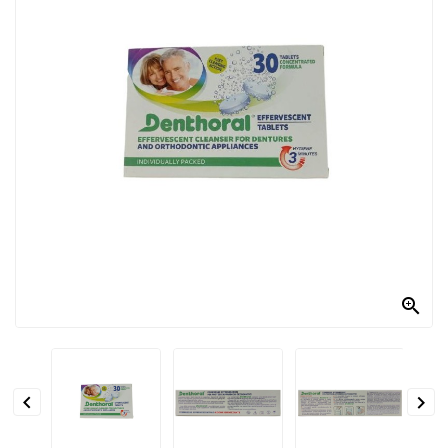
PRODOTTI
PER
CONDIRE
DOLCIARIO
PRODOTTI
DA
FORNO
RICORRENZE
PASQUALI

PREPARATI
ALIMENTI
INFANZIA


PASTA,