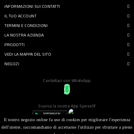
INFORMAZIONI SUI CONTATTI
PET
IL TUO ACCOUNT
FOOD
TERMINI E CONDIZIONI
LA NOSTRA AZIENDA
FRESCHI
PRODOTTI
PIATTI
VEDI LA MAPPA DEL SITO
PRONTI
NEGOZI
E
Contattaci con WhatsApp
CONDIMENTI
CARNE
ORTOFRUTTA
Scarica la nostra App Spesa5f
UOVA
Il nostro negozio online fa uso di cookies per migliorare l'esperienza
PANIFICI
dell'utente, raccomandiamo di accettarne l'utilizzo per sfruttare a pieno