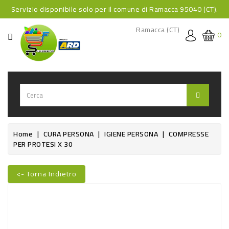
Servizio disponibile solo per il comune di Ramacca 95040 (CT).
CATEGORIA
Ramacca (CT)
0
HOME
BEVANDE
BEVANDE
ANALCOLICHE
BEVANDE
Home
CURA PERSONA
IGIENE PERSONA
COMPRESSE
PER PROTESI X 30
ALCOLICHE
BEVANDE
<- Torna Indietro
CALDE
Nuovo
FOOD