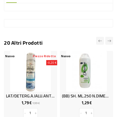
-
PLASTICA
-
AFFINI
LAVAGGIO
20 Altri Prodotti
STOVIGLIE
DEODORANTI
Nuovo
Prezzo Ridotto
Nuovo
-0,20 €
DETERSIVI
TESSUTI
DETERGENTI
SUPERFICI
LAT/DETERG.A.IALU.ANTIAG ML250
(BB) SH. ML.250 N.DIMENS..C.GRA.2/1
ACCESSORI
1,79 €
1,29 €
Prezzo
Prezzo
Prezzo
1,99 €
base
CASA
-
+
-
+