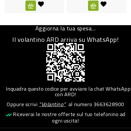
CURA
PERSONA
Aggiorna la tua spesa...
IGIENICO
Il volantino ARD arriva su WhatsApp!
SANITARI
ACCESSORI
PERSONA
PUERICULTURA
IGIENE
Inquadra questo codice per avviare la chat WhatsApp
PERSONA
con ARD!
Oppure scrivi
"Volantino"
al numero
3663628900
PETS
Riceverai le nostre offerte sul tuo telefonino ad
ogni uscita!
PET
ACCESSORI