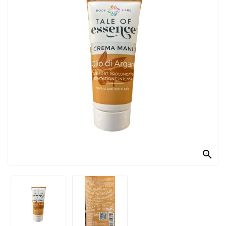
PRODOTTI
PER
CONDIRE
DOLCIARIO
PRODOTTI
DA
FORNO
RICORRENZE
PASQUALI

PREPARATI
ALIMENTI
INFANZIA
PASTA,