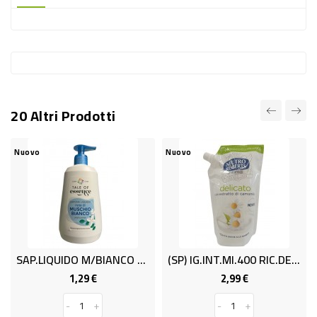
-
PLASTICA
-
AFFINI
LAVAGGIO
20 Altri Prodotti
STOVIGLIE
DEODORANTI
Nuovo
Nuovo
DETERSIVI
TESSUTI
DETERGENTI
SUPERFICI
SAP.LIQUIDO M/BIANCO ML 500
(SP) IG.INT.ml.400 RIC.DELIC. N.ROB
ACCESSORI
1,29 €
2,99 €
Prezzo
Prezzo
CASA
-
+
-
+