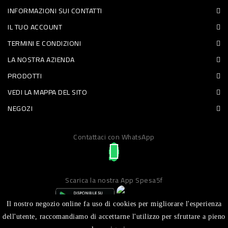
INFORMAZIONI SUI CONTATTI
PET
IL TUO ACCOUNT
FOOD
TERMINI E CONDIZIONI
LA NOSTRA AZIENDA
FRESCHI
PRODOTTI
PIATTI
VEDI LA MAPPA DEL SITO
PRONTI
NEGOZI
E
Contattaci con WhatsApp
CONDIMENTI
CARNE
ORTOFRUTTA
Scarica la nostra App Spesa5f
UOVA
Il nostro negozio online fa uso di cookies per migliorare l'esperienza
PANIFICI
dell'utente, raccomandiamo di accettarne l'utilizzo per sfruttare a pieno