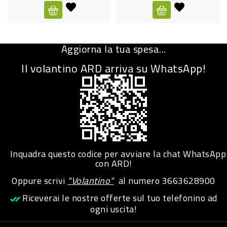
CURA
PERSONA
Aggiorna la tua spesa...
IGIENICO
Il volantino ARD arriva su WhatsApp!
SANITARI
ACCESSORI
PERSONA
PUERICULTURA
IGIENE
Inquadra questo codice per avviare la chat WhatsApp
PERSONA
con ARD!
Oppure scrivi
"Volantino"
al numero
3663628900
PETS
Riceverai le nostre offerte sul tuo telefonino ad
ogni uscita!
PET
ACCESSORI