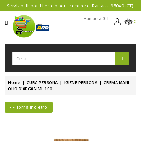
Servizio disponibile solo per il comune di Ramacca 95040 (CT).
CATEGORIA
Ramacca (CT)
0
HOME
BEVANDE
BEVANDE
ANALCOLICHE
BEVANDE
Home
CURA PERSONA
IGIENE PERSONA
CREMA MANI
OLIO D'ARGAN ML 100
ALCOLICHE
BEVANDE
<- Torna Indietro
CALDE
Nuovo
FOOD