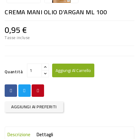
RISO
CREMA MANI OLIO D'ARGAN ML 100
E
FARINA
0,95 €
DIETETICO
Tasse incluse
NATURALI
SNACKS
ALIMENTI
Aggiungi Al Carrello
Quantità
CONSERVATI
CURA
CASA
AGGIUNGI AI PREFERITI
INSETTICIDI
CARTA
Descrizione
Dettagli