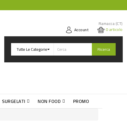
Ramacca (CT)
0
articolo
Account
Ricerca
SURGELATI
NON FOOD
PROMO