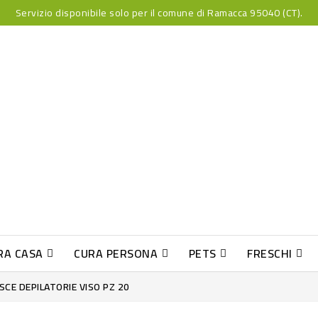
Servizio disponibile solo per il comune di Ramacca 95040 (CT).
RA CASA
CURA PERSONA
PETS
FRESCHI
PESCE INDUST-SUSHI FRESCO
SCE DEPILATORIE VISO PZ 20