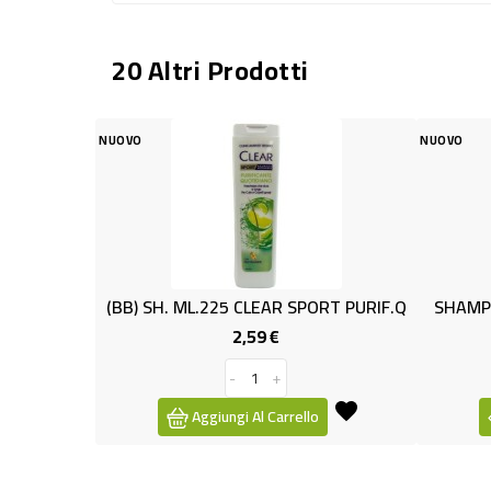
20 Altri Prodotti
NUOVO
. ML.225 CLEAR SPORT PURIF.Q
SHAMPOO FORTIF./RIGEN.TO
2,59 €
1,49 €
Prezzo
Prezzo
-
+
Aggiungi Al Carrello
Aggiungi Al Carrello