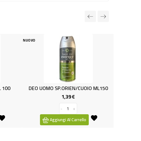
NUOVO
O SP.ORIEN/CUOIO ML150
CREMA ADESIVA PER PROTE
1,39 €
2,99 €
Prezzo
Prezzo
-
+
-
+
Aggiungi Al Carrello
Aggiungi Al Carrello