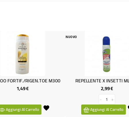
NUOVO
NUOVO
E M300
REPELLENTE X INSETTI ML 100
DEO UOM
2,99 €
Prezzo
-
+
Aggiungi Al Carrello