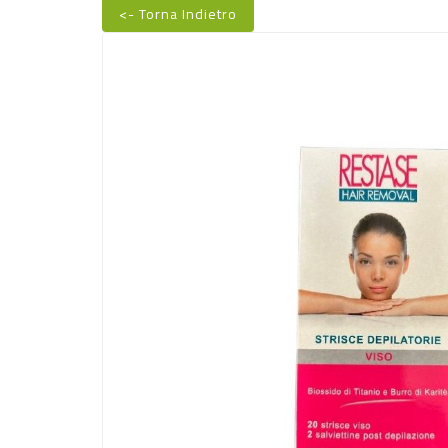
<- Torna Indietro
Nuovo