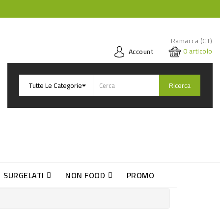
Ramacca (CT)
0
articolo
Account
Ricerca
SURGELATI
NON FOOD
PROMO