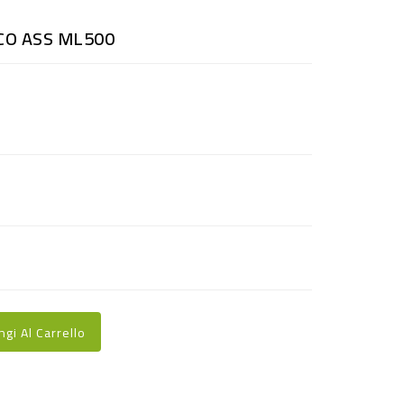
CO ASS ML500
ngi Al Carrello