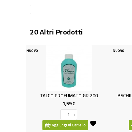
20 Altri Prodotti
NUOVO
O.PROFUMATO GR.200
BSCHIUMA M.BIANCO/LATTE M
1,59 €
1,69 €
Prezzo
Prezzo
-
+
ggiungi Al Carrello
Aggiungi Al Carrello