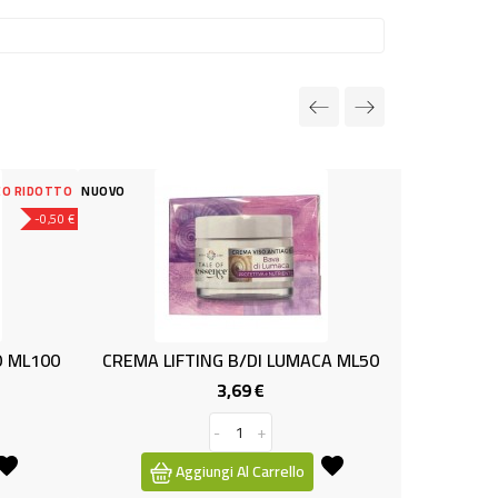
NUOVO
ING B/DI LUMACA ML50
CREMA SOLAR.PF30 DELICE ML25
3,69 €
5,59 €
Prezzo
Prezzo
-
+
-
+
ungi Al Carrello
Aggiungi Al Carrello