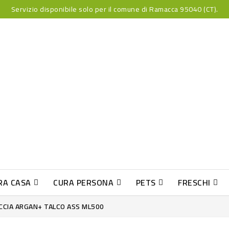
Servizio disponibile solo per il comune di Ramacca 95040 (CT).
RA CASA
CURA PERSONA
PETS
FRESCHI
PESCE INDUST-SUSHI FRESCO
CIA ARGAN+ TALCO ASS ML500