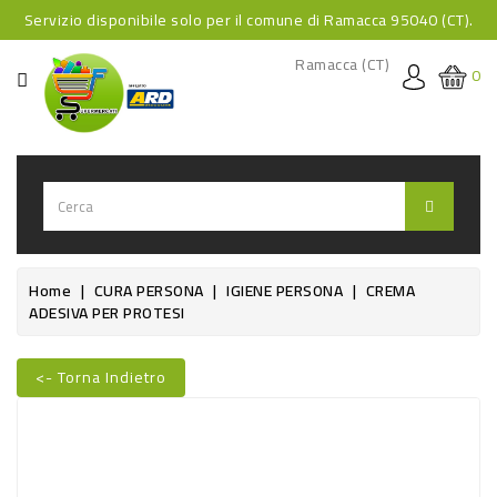
Servizio disponibile solo per il comune di Ramacca 95040 (CT).
CATEGORIA
Ramacca (CT)
0
HOME
BEVANDE
BEVANDE
ANALCOLICHE
BEVANDE
Home
CURA PERSONA
IGIENE PERSONA
CREMA
ADESIVA PER PROTESI
ALCOLICHE
BEVANDE
<- Torna Indietro
CALDE
Nuovo
FOOD