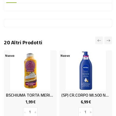
-
PLASTICA
-
AFFINI
LAVAGGIO
20 Altri Prodotti
STOVIGLIE
DEODORANTI
Nuovo
Nuovo
Nu
DETERSIVI
TESSUTI
DETERGENTI
SUPERFICI
BSCHIUMA TORTA MERING.ML650
(SP) CR.CORPO Ml.500 NUTRIENT.NIVEA
ACCESSORI
1,99 €
6,99 €
Prezzo
Prezzo
CASA
-
+
-
+