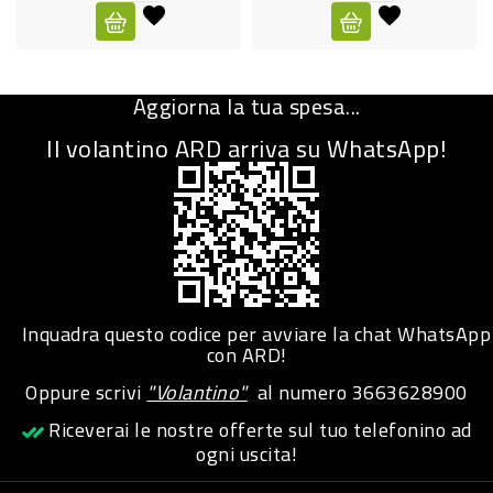
CURA
PERSONA
Aggiorna la tua spesa...
IGIENICO
Il volantino ARD arriva su WhatsApp!
SANITARI
ACCESSORI
PERSONA
PUERICULTURA
IGIENE
Inquadra questo codice per avviare la chat WhatsApp
PERSONA
con ARD!
Oppure scrivi
"Volantino"
al numero
3663628900
PETS
Riceverai le nostre offerte sul tuo telefonino ad
ogni uscita!
PET
ACCESSORI