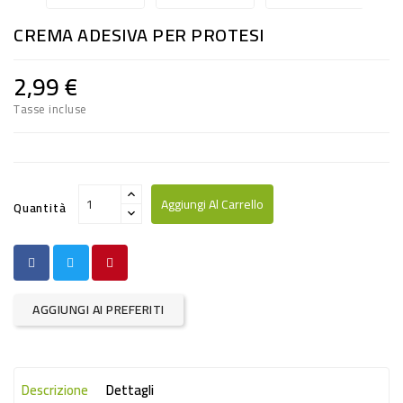
RISO
CREMA ADESIVA PER PROTESI
E
FARINA
2,99 €
DIETETICO
Tasse incluse
NATURALI
SNACKS
ALIMENTI
Aggiungi Al Carrello
Quantità
CONSERVATI
CURA
CASA
AGGIUNGI AI PREFERITI
INSETTICIDI
CARTA
Descrizione
Dettagli