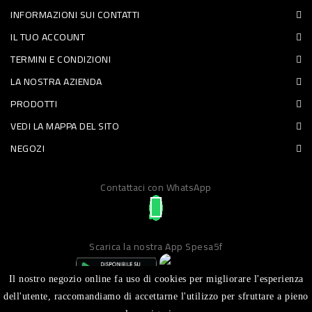
INFORMAZIONI SUI CONTATTI
PET
IL TUO ACCOUNT
FOOD
TERMINI E CONDIZIONI
LA NOSTRA AZIENDA
FRESCHI
PRODOTTI
PIATTI
VEDI LA MAPPA DEL SITO
PRONTI
NEGOZI
E
Contattaci con WhatsApp
CONDIMENTI
CARNE
ORTOFRUTTA
Scarica la nostra App Spesa5f
UOVA
Il nostro negozio online fa uso di cookies per migliorare l'esperienza
PANIFICI
dell'utente, raccomandiamo di accettarne l'utilizzo per sfruttare a pieno