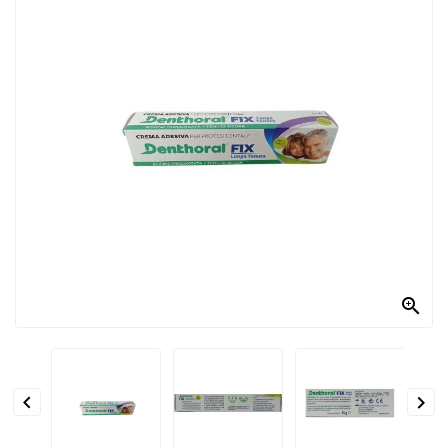
PRODOTTI
PER
CONDIRE
DOLCIARIO
PRODOTTI
DA
FORNO
RICORRENZE
PASQUALI

PREPARATI
ALIMENTI
INFANZIA


PASTA,