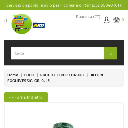
Servizio disponibile solo per il comune di Ramacca 95040 (CT).
CATEGORIA
Ramacca (CT)
0
HOME
BEVANDE
BEVANDE
ANALCOLICHE
BEVANDE
Home
FOOD
PRODOTTI PER CONDIRE
ALLORO
FOGLIE/ESSIC. GR. 0.15
ALCOLICHE
BEVANDE
<- Torna Indietro
CALDE
FOOD