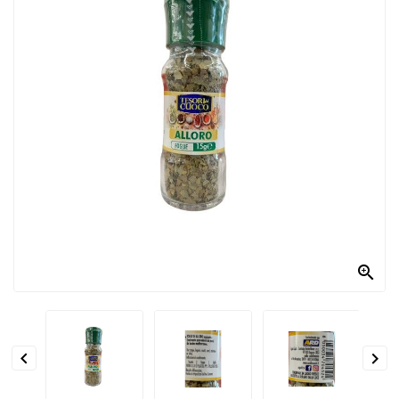
PRODOTTI
PER
CONDIRE
DOLCIARIO
PRODOTTI
DA
FORNO
RICORRENZE
PASQUALI

PREPARATI
ALIMENTI
INFANZIA


PASTA,