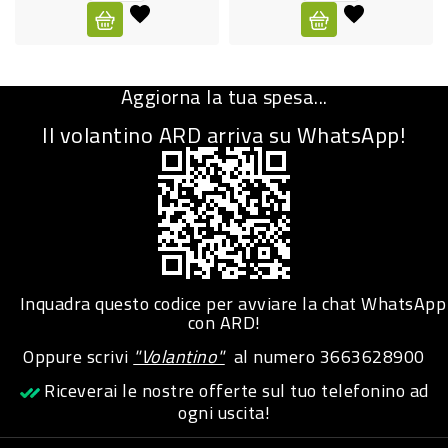
CURA
PERSONA
Aggiorna la tua spesa...
IGIENICO
Il volantino ARD arriva su WhatsApp!
SANITARI
ACCESSORI
PERSONA
PUERICULTURA
IGIENE
Inquadra questo codice per avviare la chat WhatsApp
PERSONA
con ARD!
Oppure scrivi
"Volantino"
al numero
3663628900
PETS
Riceverai le nostre offerte sul tuo telefonino ad
ogni uscita!
PET
ACCESSORI