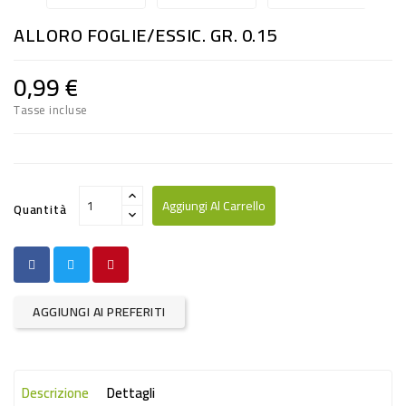
RISO
ALLORO FOGLIE/ESSIC. GR. 0.15
E
FARINA
0,99 €
DIETETICO
Tasse incluse
NATURALI
SNACKS
ALIMENTI
Aggiungi Al Carrello
Quantità
CONSERVATI
CURA
CASA
AGGIUNGI AI PREFERITI
INSETTICIDI
CARTA
Descrizione
Dettagli