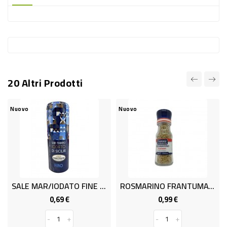
-
PLASTICA
-
AFFINI
LAVAGGIO
20 Altri Prodotti
STOVIGLIE
DEODORANTI
uovo
Nuovo
Nuov
DETERSIVI
TESSUTI
DETERGENTI
SUPERFICI
SALE MAR/IODATO FINE DOS.GR250
ROSMARINO FRANTUMATO GR. 0.18
ACCESSORI
0,69 €
0,99 €
Prezzo
Prezzo
CASA
-
+
-
+