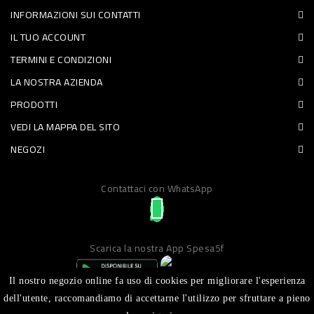
INFORMAZIONI SUI CONTATTI
PET
IL TUO ACCOUNT
FOOD
TERMINI E CONDIZIONI
LA NOSTRA AZIENDA
FRESCHI
PRODOTTI
PIATTI
VEDI LA MAPPA DEL SITO
PRONTI
NEGOZI
E
Contattaci con WhatsApp
CONDIMENTI
CARNE
ORTOFRUTTA
Scarica la nostra App Spesa5f
UOVA
Il nostro negozio online fa uso di cookies per migliorare l'esperienza
PANIFICI
dell'utente, raccomandiamo di accettarne l'utilizzo per sfruttare a pieno