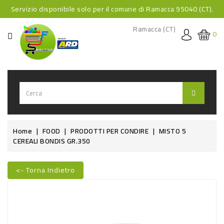
Servizio disponibile solo per il comune di Ramacca 95040 (CT).
CATEGORIA
Ramacca (CT)
0
HOME
BEVANDE
BEVANDE
ANALCOLICHE
BEVANDE
Home
FOOD
PRODOTTI PER CONDIRE
MISTO 5
CEREALI BONDIS GR.350
ALCOLICHE
BEVANDE
<- Torna Indietro
CALDE
Nuovo
FOOD