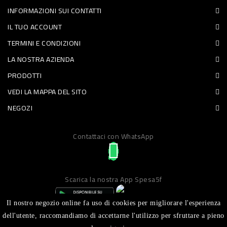
INFORMAZIONI SUI CONTATTI
PET
IL TUO ACCOUNT
FOOD
TERMINI E CONDIZIONI
LA NOSTRA AZIENDA
FRESCHI
PRODOTTI
PIATTI
VEDI LA MAPPA DEL SITO
PRONTI
NEGOZI
E
Contattaci con WhatsApp
CONDIMENTI
CARNE
ORTOFRUTTA
Scarica la nostra App Spesa5f
UOVA
Il nostro negozio online fa uso di cookies per migliorare l'esperienza
PANIFICI
dell'utente, raccomandiamo di accettarne l'utilizzo per sfruttare a pieno