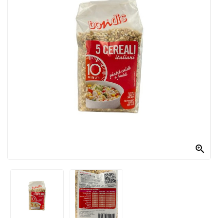
PRODOTTI
PER
CONDIRE
DOLCIARIO
PRODOTTI
DA
FORNO
RICORRENZE
PASQUALI

PREPARATI
ALIMENTI
INFANZIA
PASTA,