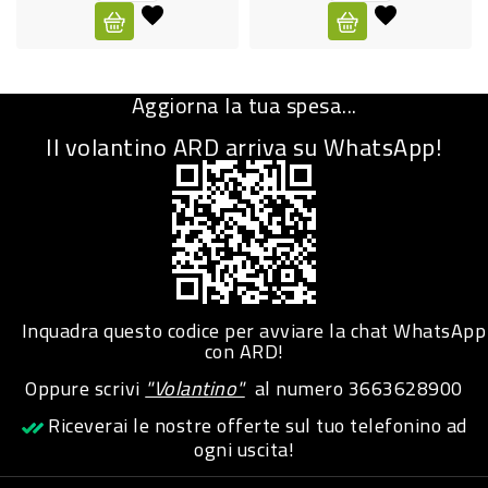
CURA
PERSONA
Aggiorna la tua spesa...
IGIENICO
Il volantino ARD arriva su WhatsApp!
SANITARI
ACCESSORI
PERSONA
PUERICULTURA
IGIENE
Inquadra questo codice per avviare la chat WhatsApp
PERSONA
con ARD!
Oppure scrivi
"Volantino"
al numero
3663628900
PETS
Riceverai le nostre offerte sul tuo telefonino ad
ogni uscita!
PET
ACCESSORI