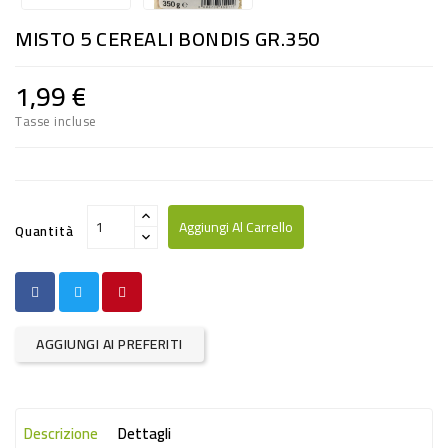
RISO
MISTO 5 CEREALI BONDIS GR.350
E
FARINA
1,99 €
DIETETICO
Tasse incluse
NATURALI
SNACKS
ALIMENTI
Aggiungi Al Carrello
Quantità
CONSERVATI
CURA
CASA
AGGIUNGI AI PREFERITI
INSETTICIDI
CARTA
Descrizione
Dettagli