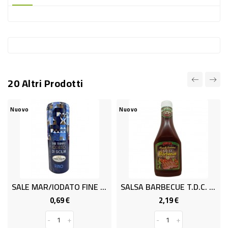
-
PLASTICA
-
AFFINI
LAVAGGIO
20 Altri Prodotti
STOVIGLIE
DEODORANTI
vo
Nuovo
Nuovo
DETERSIVI
TESSUTI
DETERGENTI
SUPERFICI
SALE MAR/IODATO FINE DOS.GR250
SALSA BARBECUE T.D.C. GR.495
ACCESSORI
0,69 €
2,19 €
Prezzo
Prezzo
CASA
-
+
-
+