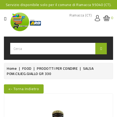
Servizio disponibile solo per il comune di Ramacca 95040 (CT).
CATEGORIA
Ramacca (CT)
0
HOME
BEVANDE
BEVANDE
ANALCOLICHE
BEVANDE
Home
FOOD
PRODOTTI PER CONDIRE
SALSA
POM.CILIEG.GIALLO GR 330
ALCOLICHE
BEVANDE
<- Torna Indietro
CALDE
Nuovo
FOOD