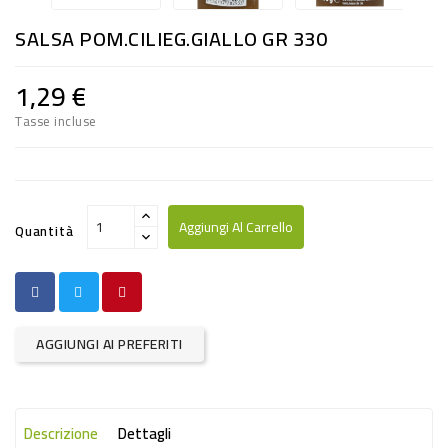
RISO
SALSA POM.CILIEG.GIALLO GR 330
E
FARINA
1,29 €
DIETETICO
Tasse incluse
NATURALI
SNACKS
ALIMENTI
Aggiungi Al Carrello
Quantità
CONSERVATI
CURA
CASA
AGGIUNGI AI PREFERITI
INSETTICIDI
CARTA
Descrizione
Dettagli