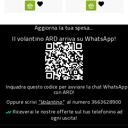
CURA
PERSONA
Aggiorna la tua spesa...
IGIENICO
Il volantino ARD arriva su WhatsApp!
SANITARI
ACCESSORI
PERSONA
PUERICULTURA
IGIENE
Inquadra questo codice per avviare la chat WhatsApp
PERSONA
con ARD!
Oppure scrivi
"Volantino"
al numero
3663628900
PETS
Riceverai le nostre offerte sul tuo telefonino ad
ogni uscita!
PET
ACCESSORI