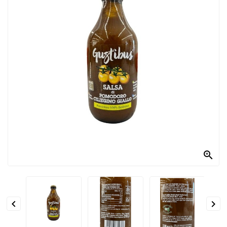
PRODOTTI
PER
CONDIRE
DOLCIARIO
PRODOTTI
DA
FORNO
RICORRENZE
PASQUALI

PREPARATI
ALIMENTI
INFANZIA


PASTA,