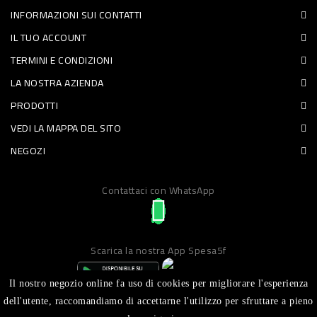
INFORMAZIONI SUI CONTATTI
PET
IL TUO ACCOUNT
FOOD
TERMINI E CONDIZIONI
LA NOSTRA AZIENDA
FRESCHI
PRODOTTI
PIATTI
VEDI LA MAPPA DEL SITO
PRONTI
NEGOZI
E
Contattaci con WhatsApp
CONDIMENTI
CARNE
ORTOFRUTTA
Scarica la nostra App Spesa5f
UOVA
Il nostro negozio online fa uso di cookies per migliorare l'esperienza
PANIFICI
dell'utente, raccomandiamo di accettarne l'utilizzo per sfruttare a pieno