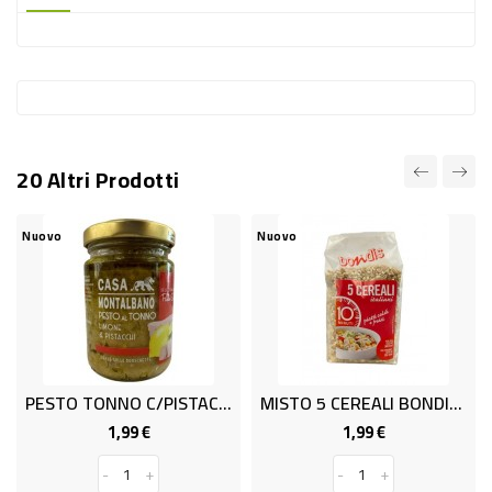
-
PLASTICA
-
AFFINI
LAVAGGIO
20 Altri Prodotti
STOVIGLIE
DEODORANTI
Nuovo
Nuovo
DETERSIVI
TESSUTI
DETERGENTI
SUPERFICI
PESTO TONNO C/PISTACCHI GR.130
MISTO 5 CEREALI BONDIS GR.350
ACCESSORI
1,99 €
1,99 €
Prezzo
Prezzo
CASA
-
+
-
+