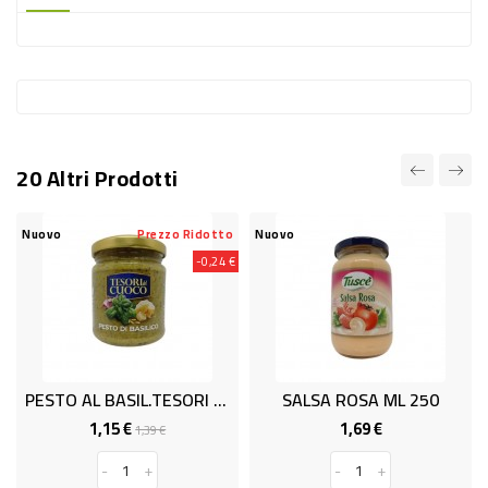
-
PLASTICA
-
AFFINI
LAVAGGIO
20 Altri Prodotti
STOVIGLIE
DEODORANTI
Nuovo
Prezzo Ridotto
Nuovo
-0,24 €
DETERSIVI
TESSUTI
DETERGENTI
SUPERFICI
PESTO AL BASIL.TESORI GR.185
SALSA ROSA ML 250
ACCESSORI
1,15 €
1,69 €
Prezzo
Prezzo
Prezzo
1,39 €
base
CASA
-
+
-
+