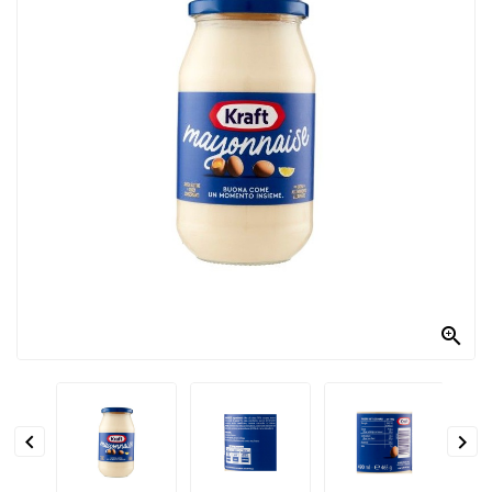
PRODOTTI
PER
CONDIRE
DOLCIARIO
PRODOTTI
DA
FORNO
RICORRENZE
PASQUALI

PREPARATI
ALIMENTI
INFANZIA


PASTA,