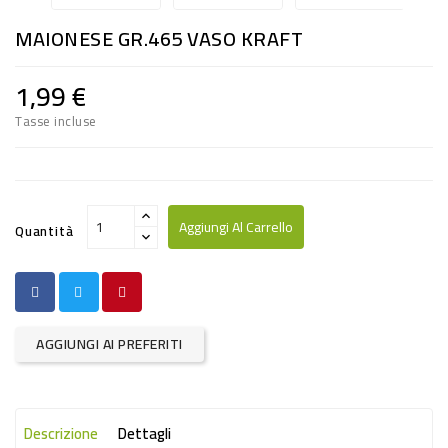
RISO
MAIONESE GR.465 VASO KRAFT
E
FARINA
1,99 €
DIETETICO
Tasse incluse
NATURALI
SNACKS
ALIMENTI
Aggiungi Al Carrello
Quantità
CONSERVATI
CURA
CASA
AGGIUNGI AI PREFERITI
INSETTICIDI
CARTA
Descrizione
Dettagli