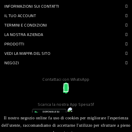
INFORMAZIONI SUI CONTATTI
PET
IL TUO ACCOUNT
FOOD
TERMINI E CONDIZIONI
LA NOSTRA AZIENDA
FRESCHI
PRODOTTI
PIATTI
VEDI LA MAPPA DEL SITO
PRONTI
NEGOZI
E
Contattaci con WhatsApp
CONDIMENTI
CARNE
ORTOFRUTTA
Scarica la nostra App Spesa5f
UOVA
Il nostro negozio online fa uso di cookies per migliorare l'esperienza
PANIFICI
dell'utente, raccomandiamo di accettarne l'utilizzo per sfruttare a pieno