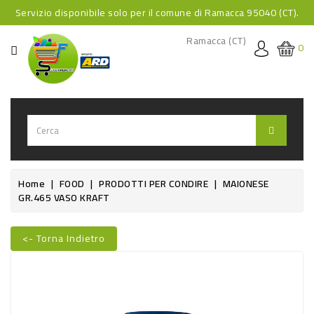
Servizio disponibile solo per il comune di Ramacca 95040 (CT).
CATEGORIA
Ramacca (CT)
0
HOME
BEVANDE
BEVANDE
ANALCOLICHE
BEVANDE
Home
FOOD
PRODOTTI PER CONDIRE
MAIONESE
GR.465 VASO KRAFT
ALCOLICHE
BEVANDE
<- Torna Indietro
CALDE
FOOD