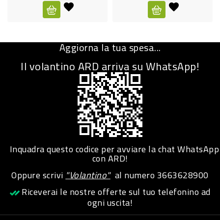
CURA
PERSONA
Aggiorna la tua spesa...
IGIENICO
Il volantino ARD arriva su WhatsApp!
SANITARI
ACCESSORI
PERSONA
PUERICULTURA
IGIENE
Inquadra questo codice per avviare la chat WhatsApp
PERSONA
con ARD!
Oppure scrivi
"Volantino"
al numero
3663628900
PETS
Riceverai le nostre offerte sul tuo telefonino ad
ogni uscita!
PET
ACCESSORI