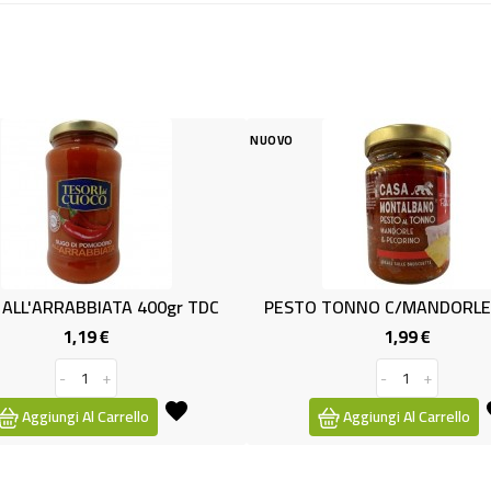
NUOVO
NUOVO
0gr TDC
PESTO TONNO C/MANDORLE GR.130
1,99 €
Prezzo
-
+
Aggiungi Al Carrello