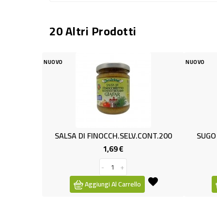
20 Altri Prodotti
NUOVO
A DI FINOCCH.SELV.CONT.200
SUGO ALL'ARRABBIATA 40
1,69 €
1,19 €
Prezzo
Prezzo
-
+
-
+
Aggiungi Al Carrello
Aggiungi Al Carrello