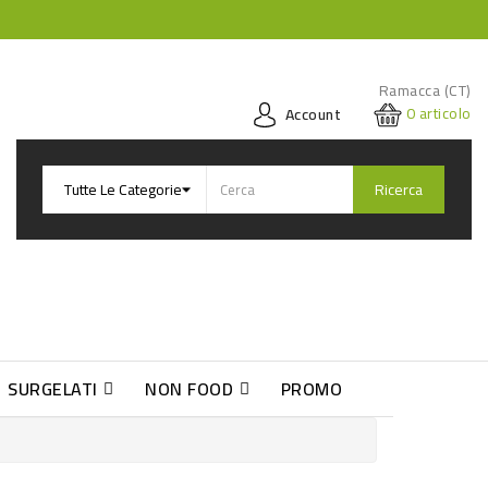
Ramacca (CT)
0
articolo
Account
Ricerca
SURGELATI
NON FOOD
PROMO