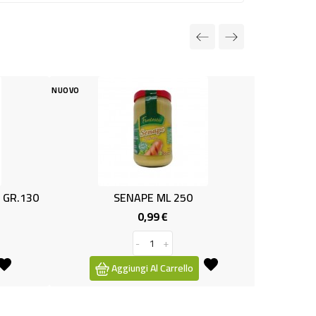
NUOVO
SENAPE ML 250
RAGU'BOL.180X2 DJANG
0,99 €
1,99 €
Prezzo
Prezzo
-
+
-
+
Aggiungi Al Carrello
Aggiungi Al Carrello