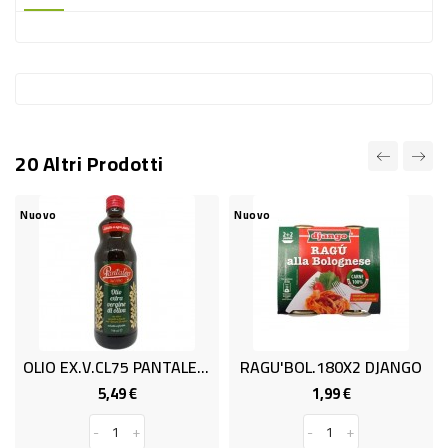
-
PLASTICA
-
AFFINI
LAVAGGIO
20 Altri Prodotti
STOVIGLIE
DEODORANTI
uovo
Nuovo
Nuov
DETERSIVI
TESSUTI
DETERGENTI
SUPERFICI
OLIO EX.V.CL75 PANTALEO CONTR.
RAGU'BOL.180X2 DJANGO
ACCESSORI
5,49 €
1,99 €
Prezzo
Prezzo
CASA
-
+
-
+