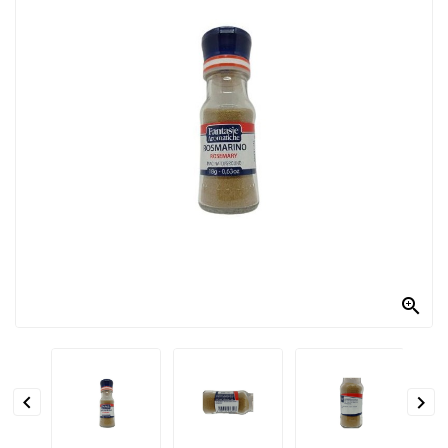
PRODOTTI
PER
CONDIRE
DOLCIARIO
PRODOTTI
DA
FORNO
RICORRENZE
PASQUALI

PREPARATI
ALIMENTI
INFANZIA


PASTA,