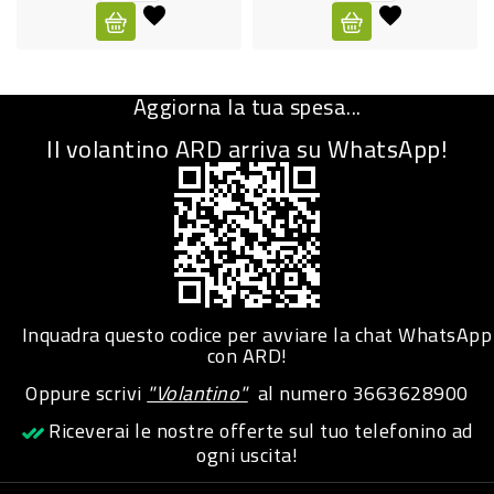
CURA
PERSONA
Aggiorna la tua spesa...
IGIENICO
Il volantino ARD arriva su WhatsApp!
SANITARI
ACCESSORI
PERSONA
PUERICULTURA
IGIENE
Inquadra questo codice per avviare la chat WhatsApp
PERSONA
con ARD!
Oppure scrivi
"Volantino"
al numero
3663628900
PETS
Riceverai le nostre offerte sul tuo telefonino ad
ogni uscita!
PET
ACCESSORI