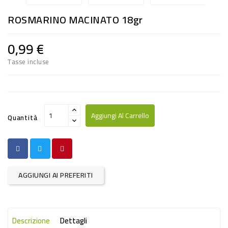
RISO
ROSMARINO MACINATO 18gr
E
FARINA
0,99 €
DIETETICO
Tasse incluse
NATURALI
SNACKS
ALIMENTI
Aggiungi Al Carrello
Quantità
CONSERVATI
CURA
CASA
AGGIUNGI AI PREFERITI
INSETTICIDI
CARTA
Descrizione
Dettagli