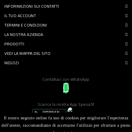
INFORMAZIONI SUI CONTATTI
PET
IL TUO ACCOUNT
FOOD
TERMINI E CONDIZIONI
LA NOSTRA AZIENDA
FRESCHI
PRODOTTI
PIATTI
VEDI LA MAPPA DEL SITO
PRONTI
NEGOZI
E
Contattaci con WhatsApp
CONDIMENTI
CARNE
ORTOFRUTTA
Scarica la nostra App Spesa5f
UOVA
Il nostro negozio online fa uso di cookies per migliorare l'esperienza
PANIFICI
dell'utente, raccomandiamo di accettarne l'utilizzo per sfruttare a pieno