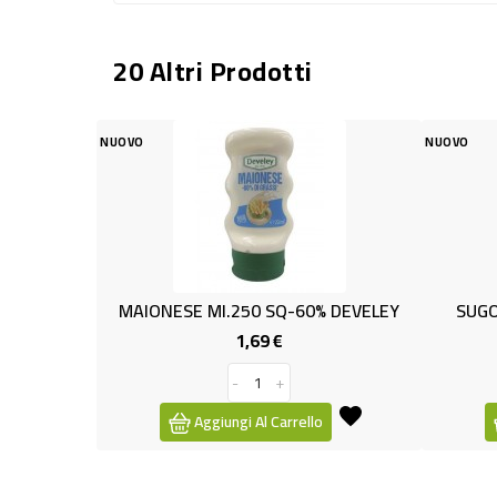
20 Altri Prodotti
NUOVO
P
ONESE Ml.250 SQ-60% DEVELEY
SUGO TDC AMATRICIAN
1,69 €
1,45 €
Prezzo
Prezzo
P
1,59 €
base
-
+
-
+
Aggiungi Al Carrello
Aggiungi Al Carrell