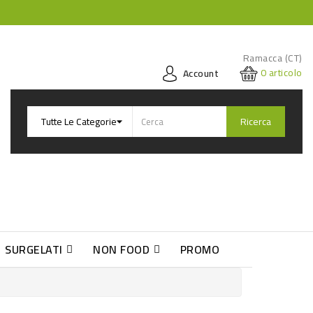
Ramacca (CT)
0
articolo
Account
Ricerca
SURGELATI
NON FOOD
PROMO