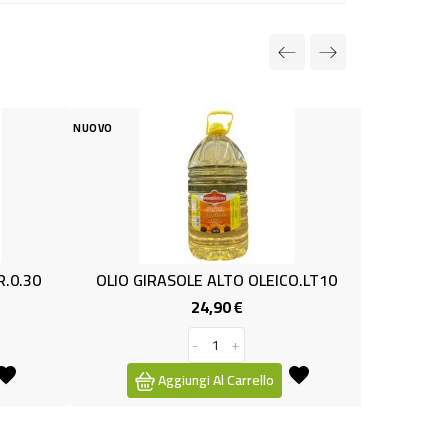
NUOVO
 GIRASOLE ALTO OLEICO.LT10
ACETO BALS.IGP T&T ML
24,90 €
2,99 €
Prezzo
Prezzo
-
+
-
+
Aggiungi Al Carrello
Aggiungi Al Carrello