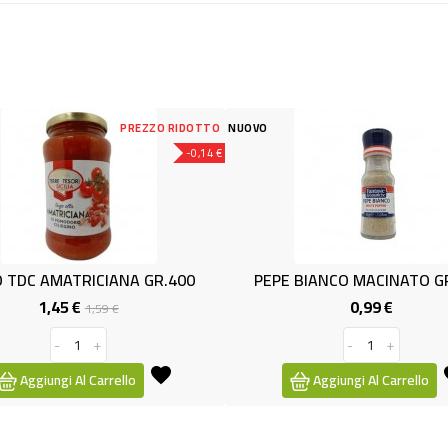
REZZO RIDOTTO
NUOVO
NUOVO
-0,14 €
A GR.400
PEPE BIANCO MACINATO GR.0.30
OLIO
0,99 €
rezzo
Prezzo
-
+
o
Aggiungi Al Carrello