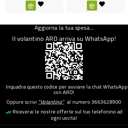
CURA
PERSONA
Aggiorna la tua spesa...
IGIENICO
Il volantino ARD arriva su WhatsApp!
SANITARI
ACCESSORI
PERSONA
PUERICULTURA
IGIENE
Inquadra questo codice per avviare la chat WhatsApp
PERSONA
con ARD!
Oppure scrivi
"Volantino"
al numero
3663628900
PETS
Riceverai le nostre offerte sul tuo telefonino ad
ogni uscita!
PET
ACCESSORI