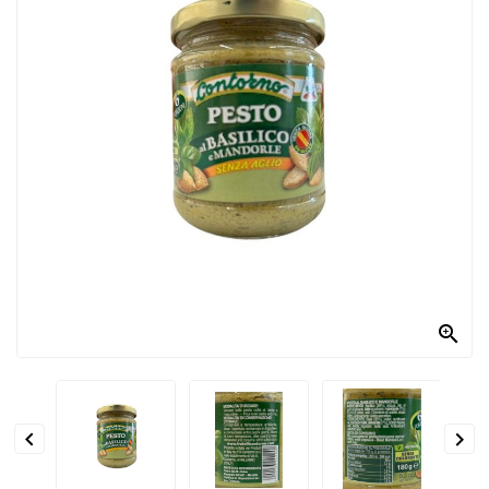
PRODOTTI
PER
CONDIRE
DOLCIARIO
PRODOTTI
DA
FORNO
RICORRENZE
PASQUALI

PREPARATI
ALIMENTI
INFANZIA


PASTA,