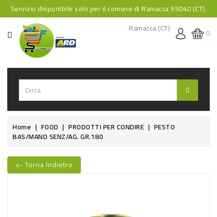
Servizio disponibile solo per il comune di Ramacca 95040 (CT).
CATEGORIA
Ramacca (CT)
0
HOME
BEVANDE
BEVANDE
ANALCOLICHE
BEVANDE
Home
FOOD
PRODOTTI PER CONDIRE
PESTO
BAS/MAND SENZ/AG. GR.180
ALCOLICHE
BEVANDE
<- Torna Indietro
CALDE
Nuovo
FOOD