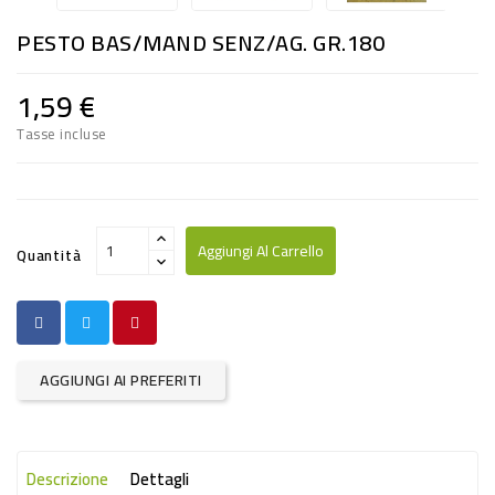
RISO
PESTO BAS/MAND SENZ/AG. GR.180
E
FARINA
1,59 €
DIETETICO
Tasse incluse
NATURALI
SNACKS
ALIMENTI
Aggiungi Al Carrello
Quantità
CONSERVATI
CURA
CASA
AGGIUNGI AI PREFERITI
INSETTICIDI
CARTA
Descrizione
Dettagli