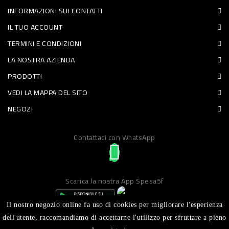
INFORMAZIONI SUI CONTATTI
PET
IL TUO ACCOUNT
FOOD
TERMINI E CONDIZIONI
LA NOSTRA AZIENDA
FRESCHI
PRODOTTI
PIATTI
VEDI LA MAPPA DEL SITO
PRONTI
NEGOZI
E
Contattaci con WhatsApp
CONDIMENTI
CARNE
ORTOFRUTTA
Scarica la nostra App Spesa5f
UOVA
Il nostro negozio online fa uso di cookies per migliorare l'esperienza
PANIFICI
dell'utente, raccomandiamo di accettarne l'utilizzo per sfruttare a pieno