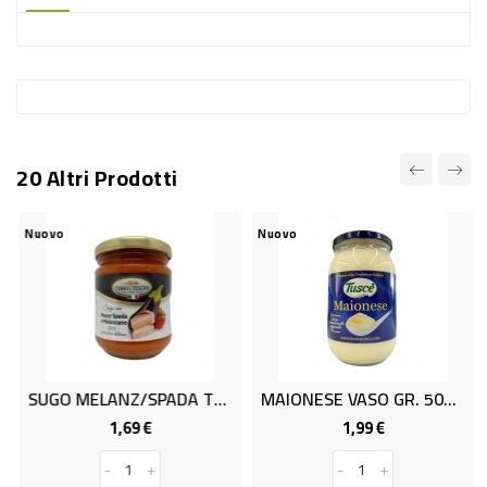
-
PLASTICA
-
AFFINI
LAVAGGIO
20 Altri Prodotti
STOVIGLIE
DEODORANTI
Nuovo
Nuovo
DETERSIVI
TESSUTI
DETERGENTI
SUPERFICI
SUGO MELANZ/SPADA T&T GR.180
MAIONESE VASO GR. 500 TDC
ACCESSORI
1,69 €
1,99 €
Prezzo
Prezzo
CASA
-
+
-
+