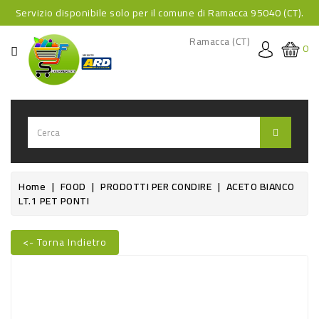
Servizio disponibile solo per il comune di Ramacca 95040 (CT).
CATEGORIA
Ramacca (CT)
0
HOME
BEVANDE
BEVANDE
ANALCOLICHE
BEVANDE
Home
FOOD
PRODOTTI PER CONDIRE
ACETO BIANCO
LT.1 PET PONTI
ALCOLICHE
BEVANDE
<- Torna Indietro
CALDE
Nuovo
FOOD