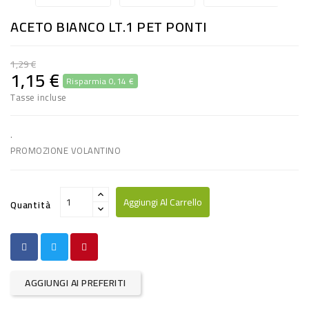
RISO
ACETO BIANCO LT.1 PET PONTI
E
FARINA
1,29 €
1,15 €
Risparmia 0,14 €
DIETETICO
Tasse incluse
NATURALI
SNACKS
.
PROMOZIONE VOLANTINO
ALIMENTI
CONSERVATI
Aggiungi Al Carrello
Quantità
CURA
CASA
INSETTICIDI
AGGIUNGI AI PREFERITI
CARTA