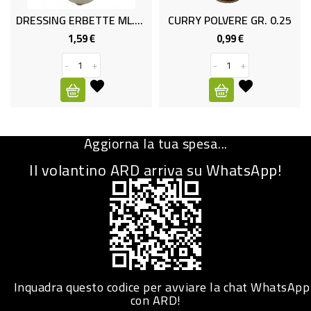
DRESSING ERBETTE ML.250
CURRY POLVERE GR. 0.25
CURA
PERSONA
1,59 €
0,99 €
Prezzo
Prezzo
-
+
-
+
IGIENICO
SANITARI
ACCESSORI
Aggiorna la tua spesa...
PERSONA
PUERICULTURA
Il volantino ARD arriva su WhatsApp!
IGIENE
PERSONA
PETS
PET
Inquadra questo codice per avviare la chat WhatsApp
con ARD!
ACCESSORI