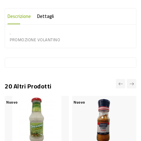
-
PLASTICA
Descrizione
Dettagli
-
.
AFFINI
PROMOZIONE VOLANTINO
LAVAGGIO
STOVIGLIE
DEODORANTI
DETERSIVI
20 Altri Prodotti
TESSUTI
DETERGENTI
Nuovo
Nuovo
SUPERFICI
ACCESSORI
CASA