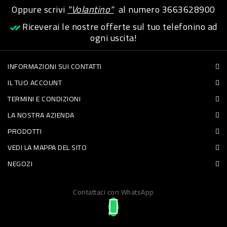
Oppure scrivi
"Volantino"
al numero
3663628900
PET
Riceverai le nostre offerte sul tuo telefonino ad
FOOD
ogni uscita!
FRESCHI
INFORMAZIONI SUI CONTATTI
IL TUO ACCOUNT
PIATTI
TERMINI E CONDIZIONI
PRONTI
LA NOSTRA AZIENDA
E
PRODOTTI
CONDIMENTI
VEDI LA MAPPA DEL SITO
CARNE
NEGOZI
ORTOFRUTTA
UOVA
Contattaci con WhatsApp
PANIFICI