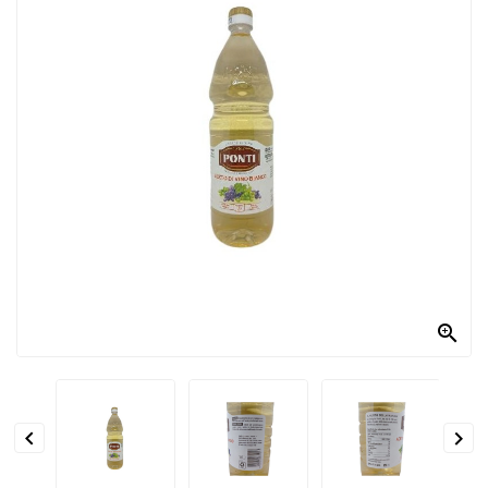
PRODOTTI
PER
CONDIRE
DOLCIARIO
PRODOTTI
DA
FORNO
RICORRENZE
PASQUALI

PREPARATI
ALIMENTI
INFANZIA


PASTA,