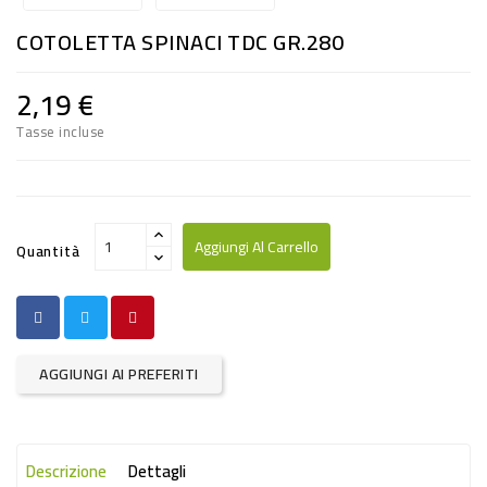
RISO
COTOLETTA SPINACI TDC GR.280
E
FARINA
2,19 €
DIETETICO
Tasse incluse
NATURALI
SNACKS
ALIMENTI
Aggiungi Al Carrello
Quantità
CONSERVATI
CURA
CASA
AGGIUNGI AI PREFERITI
INSETTICIDI
CARTA
Descrizione
Dettagli