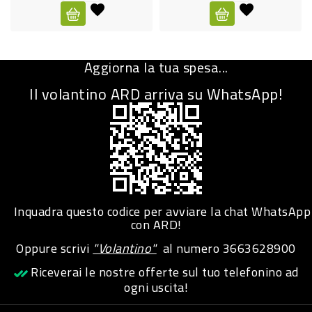
CURA
PERSONA
Aggiorna la tua spesa...
IGIENICO
Il volantino ARD arriva su WhatsApp!
SANITARI
ACCESSORI
PERSONA
PUERICULTURA
IGIENE
Inquadra questo codice per avviare la chat WhatsApp
PERSONA
con ARD!
Oppure scrivi
"Volantino"
al numero
3663628900
PETS
Riceverai le nostre offerte sul tuo telefonino ad
ogni uscita!
PET
ACCESSORI