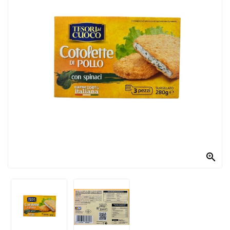
PRODOTTI
PER
CONDIRE
DOLCIARIO
PRODOTTI
DA
FORNO
RICORRENZE
PASQUALI

PREPARATI
ALIMENTI
INFANZIA
PASTA,