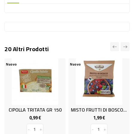
-
PLASTICA
-
AFFINI
LAVAGGIO
20 Altri Prodotti
STOVIGLIE
DEODORANTI
Nuovo
Nuovo
N
DETERSIVI
TESSUTI
DETERGENTI
SUPERFICI
CIPOLLA TRITATA GR 150
MISTO FRUTTI DI BOSCO GR.300
ACCESSORI
0,99 €
1,99 €
Prezzo
Prezzo
CASA
-
+
-
+