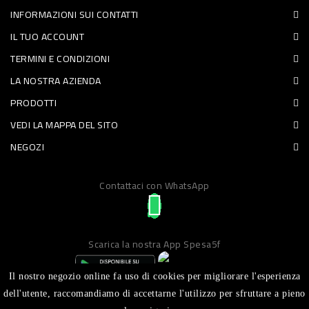
INFORMAZIONI SUI CONTATTI
PET
IL TUO ACCOUNT
FOOD
TERMINI E CONDIZIONI
LA NOSTRA AZIENDA
FRESCHI
PRODOTTI
PIATTI
VEDI LA MAPPA DEL SITO
PRONTI
NEGOZI
E
Contattaci con WhatsApp
CONDIMENTI
CARNE
ORTOFRUTTA
Scarica la nostra App Spesa5f
UOVA
Il nostro negozio online fa uso di cookies per migliorare l'esperienza
PANIFICI
dell'utente, raccomandiamo di accettarne l'utilizzo per sfruttare a pieno