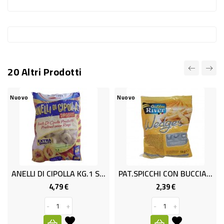
-
PLASTICA
-
AFFINI
20 Altri Prodotti
LAVAGGIO
STOVIGLIE
Nuovo
Nuovo
DEODORANTI
DETERSIVI
TESSUTI
DETERGENTI
ANELLI DI CIPOLLA KG.1 SWORD
PAT.SPICCHI CON BUCCIA KG.1 GOLDEN
SUPERFICI
4,79 €
2,39 €
Prezzo
Prezzo
ACCESSORI
-
+
-
+
CASA