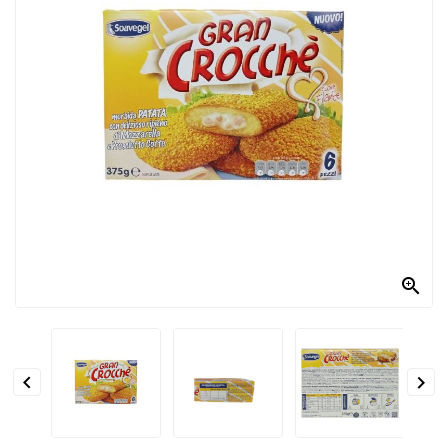
PRODOTTI
PER
CONDIRE
DOLCIARIO
PRODOTTI
DA
FORNO
RICORRENZE
PASQUALI

PREPARATI
ALIMENTI


INFANZIA
PASTA,