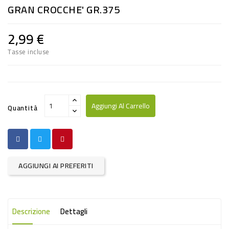
GRAN CROCCHE' GR.375
RISO
E
2,99 €
FARINA
Tasse incluse
DIETETICO
NATURALI
SNACKS
Aggiungi Al Carrello
Quantità
ALIMENTI
CONSERVATI
CURA
AGGIUNGI AI PREFERITI
CASA
INSETTICIDI
Descrizione
Dettagli
CARTA