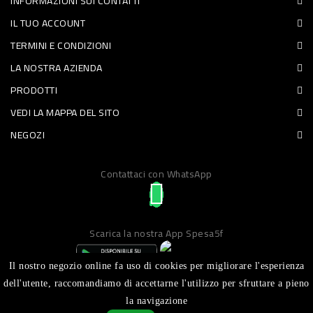
INFORMAZIONI SUI CONTATTI
PET
IL TUO ACCOUNT
TERMINI E CONDIZIONI
FOOD
LA NOSTRA AZIENDA
FRESCHI
PRODOTTI
VEDI LA MAPPA DEL SITO
PIATTI
NEGOZI
PRONTI
E
Contattaci con WhatsApp
CONDIMENTI
CARNE
Scarica la nostra App Spesa5f
ORTOFRUTTA
UOVA
Il nostro negozio online fa uso di cookies per migliorare l'esperienza
dell'utente, raccomandiamo di accettarne l'utilizzo per sfruttare a pieno
PANIFICI
la navigazione
Realizzato da ICT S.R.L