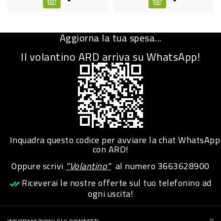
CURA
PERSONA
Aggiorna la tua spesa...
IGIENICO
Il volantino ARD arriva su WhatsApp!
SANITARI
ACCESSORI
PERSONA
PUERICULTURA
IGIENE
Inquadra questo codice per avviare la chat WhatsApp
con ARD!
PERSONA
Oppure scrivi
"Volantino"
al numero
3663628900
PETS
Riceverai le nostre offerte sul tuo telefonino ad
ogni uscita!
PET
ACCESSORI