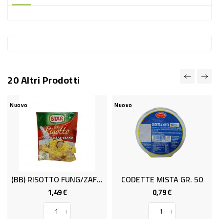
-
PLASTICA
-
AFFINI
LAVAGGIO
20 Altri Prodotti
STOVIGLIE
DEODORANTI
Nuovo
Nuovo
N
DETERSIVI
TESSUTI
DETERGENTI
SUPERFICI
(BB) RISOTTO FUNG/ZAF.gr.175 STAR
CODETTE MISTA GR. 50
ACCESSORI
1,49 €
0,79 €
Prezzo
Prezzo
CASA
-
+
-
+