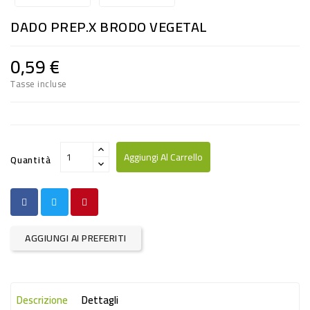
RISO
DADO PREP.X BRODO VEGETAL
E
FARINA
0,59 €
DIETETICO
Tasse incluse
NATURALI
SNACKS
ALIMENTI
Aggiungi Al Carrello
Quantità
CONSERVATI
CURA
CASA
AGGIUNGI AI PREFERITI
INSETTICIDI
CARTA
Descrizione
Dettagli