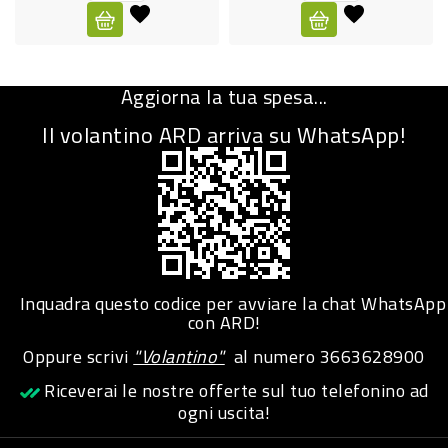
CURA
PERSONA
Aggiorna la tua spesa...
IGIENICO
Il volantino ARD arriva su WhatsApp!
SANITARI
ACCESSORI
PERSONA
PUERICULTURA
IGIENE
Inquadra questo codice per avviare la chat WhatsApp
PERSONA
con ARD!
Oppure scrivi
"Volantino"
al numero
3663628900
PETS
Riceverai le nostre offerte sul tuo telefonino ad
ogni uscita!
PET
ACCESSORI