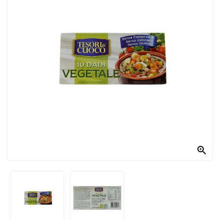
PRODOTTI
PER
CONDIRE
DOLCIARIO
PRODOTTI
DA
FORNO
RICORRENZE
PASQUALI

PREPARATI
ALIMENTI
INFANZIA
PASTA,