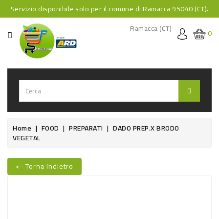
Servizio disponibile solo per il comune di Ramacca 95040 (CT).
CATEGORIA
Ramacca (CT)
0
HOME
BEVANDE
BEVANDE
ANALCOLICHE
BEVANDE
Home
FOOD
PREPARATI
DADO PREP.X BRODO
VEGETAL
ALCOLICHE
BEVANDE
<- Torna Indietro
CALDE
FOOD