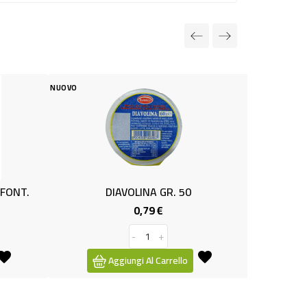
NUOVO
VOLINA GR. 50
LIEVITO BIRRA SECCO GR.40 X 4
0,79 €
0,89 €
Prezzo
Prezzo
-
+
-
+
ungi Al Carrello
Aggiungi Al Carrello