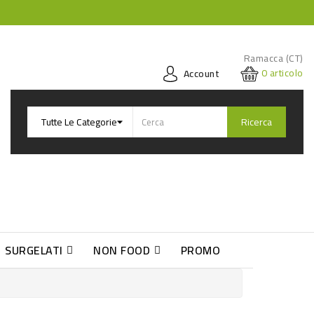
Ramacca (CT)
0
articolo
Account
Ricerca
SURGELATI
NON FOOD
PROMO