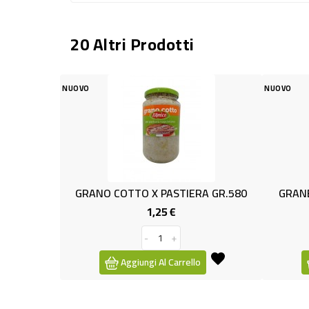
20 Altri Prodotti
NUOVO
TTO X PASTIERA GR.580
GRANELLA DI PISTACCHIO TDC 
1,25 €
3,19 €
Prezzo
Prezzo
-
+
-
+
ggiungi Al Carrello
Aggiungi Al Carrello