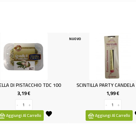
NUOVO
NUOVO
100
SCINTILLA PARTY CANDELA FONT.
DIA
1,99 €
Prezzo
-
+
Aggiungi Al Carrello
Aggi