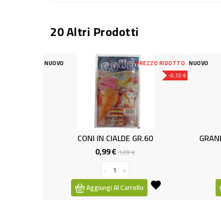
20 Altri Prodotti
PREZZO RIDOTTO
NUOVO
-0,10 €
IN CIALDE GR.60
GRANELLA DI PISTACCHIO TDC 10
0,99 €
3,19 €
Prezzo
Prezzo
Prezzo
1,09 €
base
-
+
-
+
ungi Al Carrello
Aggiungi Al Carrello