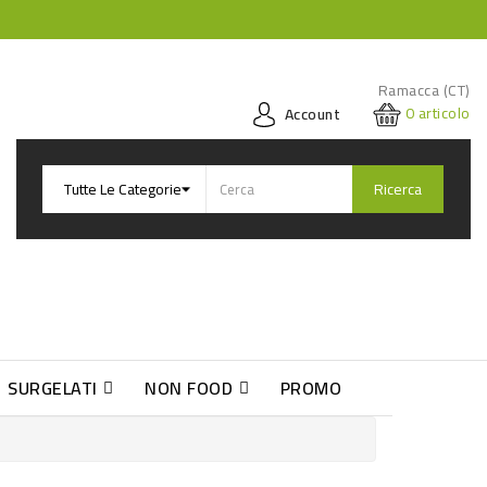
Ramacca (CT)
0
articolo
Account
Ricerca
SURGELATI
NON FOOD
PROMO