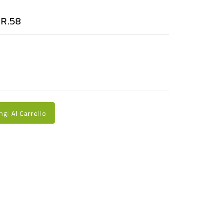
GR.58
ngi Al Carrello