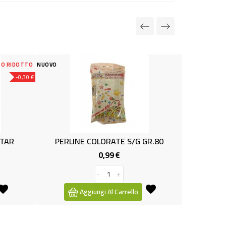
NUOVO
LORATE S/G GR.80
CACAO ZUCCHERATO GR 125 TdC
0,99 €
0,99 €
Prezzo
Prezzo
-
+
-
+
i Al Carrello
Aggiungi Al Carrello