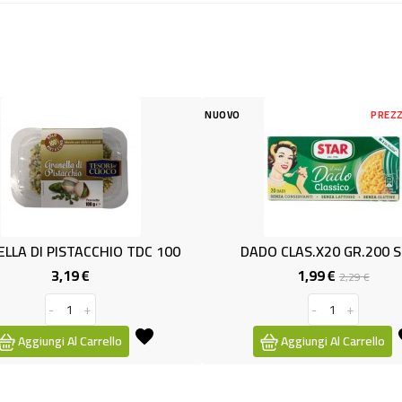
NUOVO
PREZZO RIDOTTO
NUOVO
-0,30 €
0
DADO CLAS.x20 GR.200 STAR
PERLINE CO
1,99 €
Prezzo
Prezzo
2,29 €
base
-
+
Aggiungi Al Carrello
Aggiung