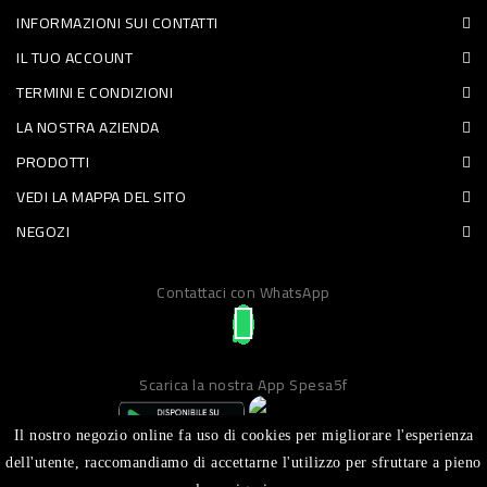
INFORMAZIONI SUI CONTATTI
PET
IL TUO ACCOUNT
FOOD
TERMINI E CONDIZIONI
LA NOSTRA AZIENDA
FRESCHI
PRODOTTI
PIATTI
VEDI LA MAPPA DEL SITO
PRONTI
NEGOZI
E
Contattaci con WhatsApp
CONDIMENTI
CARNE
ORTOFRUTTA
Scarica la nostra App Spesa5f
UOVA
Il nostro negozio online fa uso di cookies per migliorare l'esperienza
PANIFICI
dell'utente, raccomandiamo di accettarne l'utilizzo per sfruttare a pieno