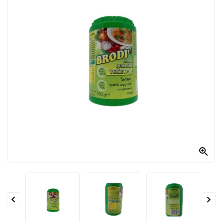
PRODOTTI
PER
CONDIRE
DOLCIARIO
PRODOTTI
DA
FORNO
RICORRENZE
PASQUALI

PREPARATI
ALIMENTI
INFANZIA


PASTA,