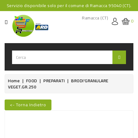
Servizio disponibile solo per il comune di Ramacca 95040 (CT).
CATEGORIA
Ramacca (CT)
0
HOME
BEVANDE
BEVANDE
ANALCOLICHE
BEVANDE
Home
FOOD
PREPARATI
BRODI'GRANULARE
VEGET.GR.250
ALCOLICHE
BEVANDE
<- Torna Indietro
CALDE
FOOD