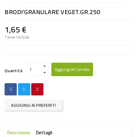
RISO
BRODI'GRANULARE VEGET.GR.250
E
FARINA
1,65 €
DIETETICO
Tasse incluse
NATURALI
SNACKS
ALIMENTI
Aggiungi Al Carrello
Quantità
CONSERVATI
CURA
CASA
AGGIUNGI AI PREFERITI
INSETTICIDI
CARTA
Descrizione
Dettagli