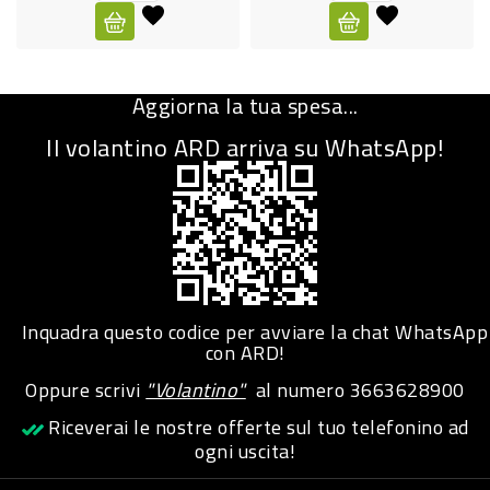
CURA
PERSONA
Aggiorna la tua spesa...
IGIENICO
Il volantino ARD arriva su WhatsApp!
SANITARI
ACCESSORI
PERSONA
PUERICULTURA
IGIENE
Inquadra questo codice per avviare la chat WhatsApp
PERSONA
con ARD!
Oppure scrivi
"Volantino"
al numero
3663628900
PETS
Riceverai le nostre offerte sul tuo telefonino ad
ogni uscita!
PET
ACCESSORI