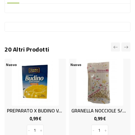
-
PLASTICA
-
AFFINI
LAVAGGIO
20 Altri Prodotti
STOVIGLIE
DEODORANTI
Nuovo
Nuovo
DETERSIVI
TESSUTI
DETERGENTI
SUPERFICI
PREPARATO X BUDINO VANIGLIA X2
GRANELLA NOCCIOLE S/G GR.25
ACCESSORI
0,99 €
0,99 €
Prezzo
Prezzo
CASA
-
+
-
+