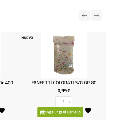
NUOVO
LORATI S/G GR.80
DIAVOLINA GR. 50
0,99 €
0,79 €
Prezzo
Prezzo
-
+
-
+
i Al Carrello
Aggiungi Al Carrello