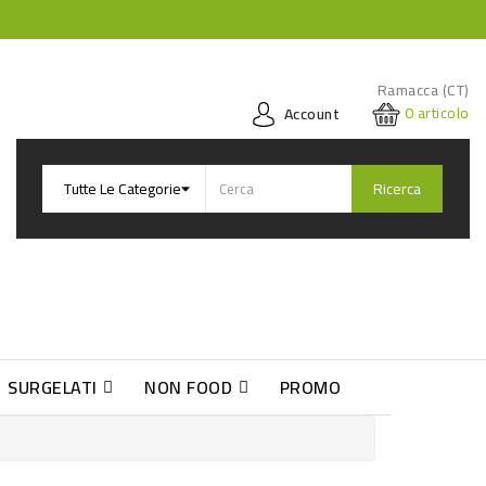
Ramacca (CT)
0
articolo
Account
Ricerca
SURGELATI
NON FOOD
PROMO