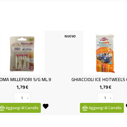
NUOVO
NUOVO
GHIACCIOLI ICE HOTWEELS Gr.400
FANFETTI CO
1,79 €
Prezzo
-
+
Aggiungi Al Carrello
Aggiung