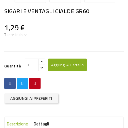
RISO
SIGARI E VENTAGLI CIALDE GR60
E
FARINA
1,29 €
DIETETICO
Tasse incluse
NATURALI
SNACKS
ALIMENTI
Aggiungi Al Carrello
Quantità
CONSERVATI
CURA
CASA
AGGIUNGI AI PREFERITI
INSETTICIDI
CARTA
Descrizione
Dettagli