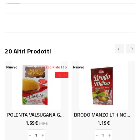
-
PLASTICA
-
AFFINI
LAVAGGIO
20 Altri Prodotti
STOVIGLIE
DEODORANTI
Nuovo
Prezzo Ridotto
Nuovo
Nu
-0,50 €
DETERSIVI
TESSUTI
DETERGENTI
SUPERFICI
POLENTA VALSUGANA GR.370
BRODO MANZO LT.1 NONNA ELDE
ACCESSORI
1,69 €
1,19 €
Prezzo
Prezzo
Prezzo
2,19 €
base
CASA
-
+
-
+