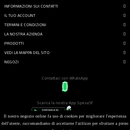
INFORMAZIONI SUI CONTATTI
PET
IL TUO ACCOUNT
FOOD
TERMINI E CONDIZIONI
LA NOSTRA AZIENDA
FRESCHI
PRODOTTI
PIATTI
VEDI LA MAPPA DEL SITO
PRONTI
NEGOZI
E
Contattaci con WhatsApp
CONDIMENTI
CARNE
ORTOFRUTTA
Scarica la nostra App Spesa5f
UOVA
Il nostro negozio online fa uso di cookies per migliorare l'esperienza
PANIFICI
dell'utente, raccomandiamo di accettarne l'utilizzo per sfruttare a pieno