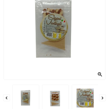
PRODOTTI
PER
CONDIRE
DOLCIARIO
PRODOTTI
DA
FORNO
RICORRENZE
PASQUALI

PREPARATI
ALIMENTI
INFANZIA


PASTA,