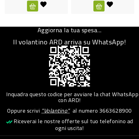
CURA
PERSONA
Aggiorna la tua spesa...
IGIENICO
Il volantino ARD arriva su WhatsApp!
SANITARI
ACCESSORI
PERSONA
PUERICULTURA
IGIENE
Inquadra questo codice per avviare la chat WhatsApp
PERSONA
con ARD!
Oppure scrivi
"Volantino"
al numero
3663628900
PETS
Riceverai le nostre offerte sul tuo telefonino ad
ogni uscita!
PET
ACCESSORI