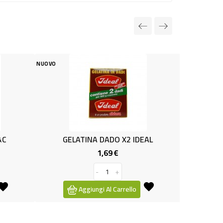
NUOVO
LATINA DADO X2 IDEAL
PREPARATO BUDINO CIOCCOL
1,69 €
1,19 €
Prezzo
Prezzo
-
+
-
+
Aggiungi Al Carrello
Aggiungi Al Carrello