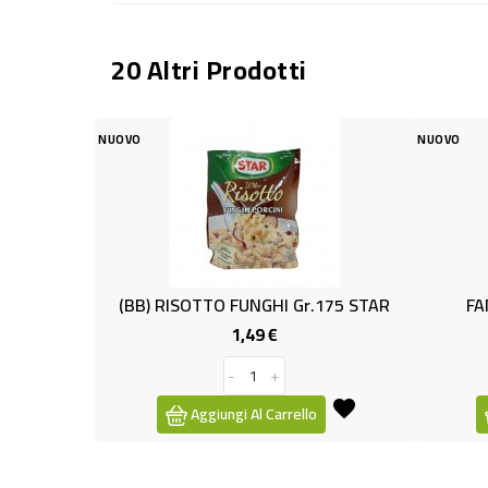
20 Altri Prodotti
NUOVO
 RISOTTO FUNGHI Gr.175 STAR
FANFETTI CACAO S/G G
1,49 €
0,99 €
Prezzo
Prezzo
-
+
-
+
Aggiungi Al Carrello
Aggiungi Al Carrello