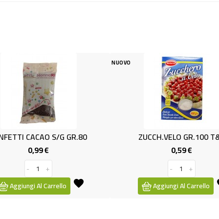
NUOVO
NUOVO
R.80
ZUCCH.VELO GR.100 T&C
GE
0,59 €
Prezzo
-
+
Aggiungi Al Carrello