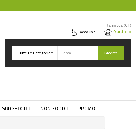
Ramacca (CT)
0
articolo
Account
Ricerca
SURGELATI
NON FOOD
PROMO