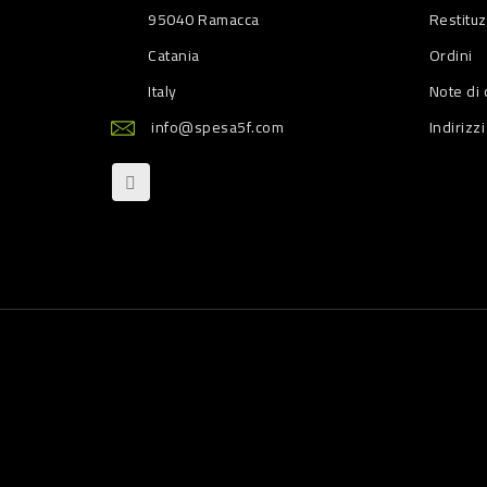
95040 Ramacca
Restitu
Catania
Ordini
Italy
Note di 
info@spesa5f.com
Indirizzi