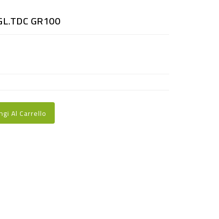
GL.TDC GR100
ngi Al Carrello