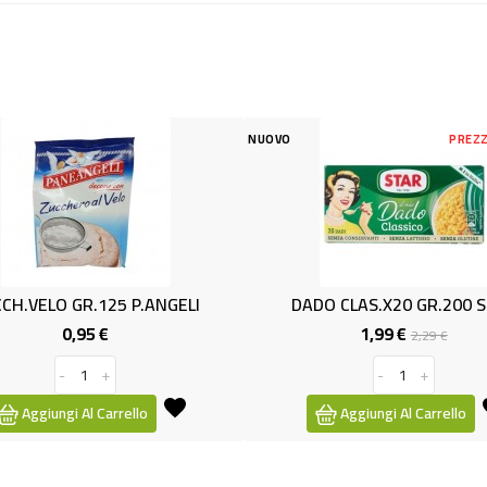
NUOVO
PREZZO RIDOTTO
NUOVO
-0,30 €
NGELI
DADO CLAS.x20 GR.200 STAR
ZUCCH
1,99 €
Prezzo
Prezzo
2,29 €
base
-
+
Aggiungi Al Carrello