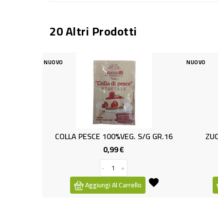
20 Altri Prodotti
NUOVO
A PESCE 100%VEG. S/G GR.16
ZUCCH.VELO GR.125 P.A
0,99 €
0,95 €
Prezzo
Prezzo
-
+
-
+
Aggiungi Al Carrello
Aggiungi Al Carrello