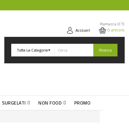
Ramacca (CT)
0
articolo
Account
Ricerca
SURGELATI
NON FOOD
PROMO