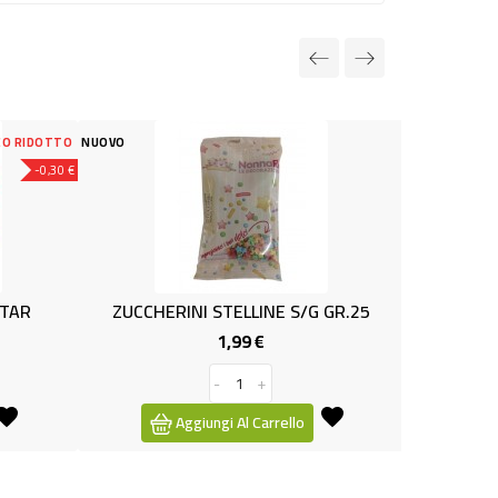
NUOVO
ERINI STELLINE S/G GR.25
PAN DI SPAGNA 3 FOGLI GR.
1,99 €
2,09 €
Prezzo
Prezzo
-
+
-
+
Aggiungi Al Carrello
Aggiungi Al Carrello