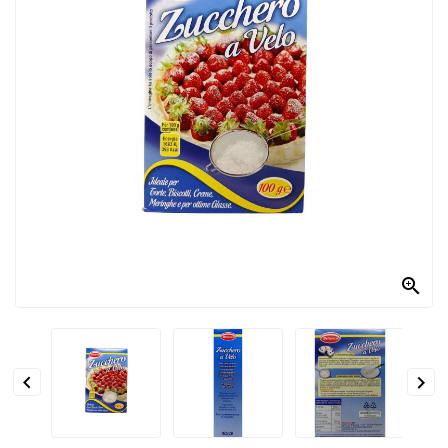
PRODOTTI
PER
CONDIRE
DOLCIARIO
PRODOTTI
DA
FORNO
RICORRENZE
PASQUALI

PREPARATI
ALIMENTI


INFANZIA
PASTA,