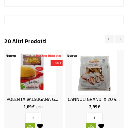
-
PLASTICA
-
AFFINI
20 Altri Prodotti
LAVAGGIO
STOVIGLIE
Nuovo
Prezzo Ridotto
Nuovo
DEODORANTI
-0,50 €
DETERSIVI
TESSUTI
DETERGENTI
POLENTA VALSUGANA GR.370
CANNOLI GRANDI X 20 400gr
SUPERFICI
1,69 €
2,99 €
Prezzo
Prezzo
Prezzo
2,19 €
ACCESSORI
base
-
+
-
+
CASA