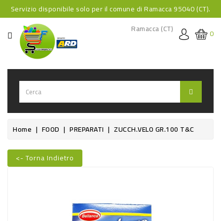
Servizio disponibile solo per il comune di Ramacca 95040 (CT).
CATEGORIA
Ramacca (CT)
0
HOME
BEVANDE
BEVANDE
ANALCOLICHE
BEVANDE
Home
FOOD
PREPARATI
ZUCCH.VELO GR.100 T&C
ALCOLICHE
BEVANDE
<- Torna Indietro
Nuovo
CALDE
FOOD