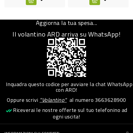
CURA
PERSONA
Aggiorna la tua spesa...
IGIENICO
Il volantino ARD arriva su WhatsApp!
SANITARI
ACCESSORI
PERSONA
PUERICULTURA
IGIENE
Inquadra questo codice per avviare la chat WhatsApp
con ARD!
PERSONA
Oppure scrivi
"Volantino"
al numero
3663628900
PETS
Riceverai le nostre offerte sul tuo telefonino ad
ogni uscita!
PET
ACCESSORI