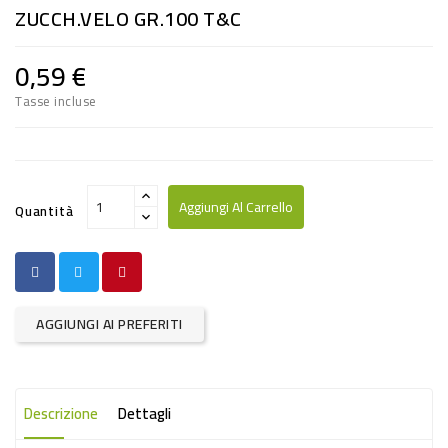
ZUCCH.VELO GR.100 T&C
RISO
E
0,59 €
FARINA
Tasse incluse
DIETETICO
NATURALI
SNACKS
Aggiungi Al Carrello
Quantità
ALIMENTI
CONSERVATI
CURA
AGGIUNGI AI PREFERITI
CASA
INSETTICIDI
Descrizione
Dettagli
CARTA