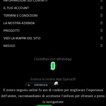
INFORMAZIONI SUI CONTATTI
PET
IL TUO ACCOUNT
TERMINI E CONDIZIONI
FOOD
LA NOSTRA AZIENDA
FRESCHI
PRODOTTI
VEDI LA MAPPA DEL SITO
PIATTI
NEGOZI
PRONTI
E
Contattaci con WhatsApp
CONDIMENTI
CARNE
Scarica la nostra App Spesa5f
ORTOFRUTTA
UOVA
Il nostro negozio online fa uso di cookies per migliorare l'esperienza
dell'utente, raccomandiamo di accettarne l'utilizzo per sfruttare a pieno
PANIFICI
la navigazione
Realizzato da ICT S.R.L