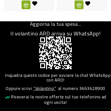
CURA
PERSONA
Aggiorna la tua spesa...
IGIENICO
Il volantino ARD arriva su WhatsApp!
SANITARI
ACCESSORI
PERSONA
PUERICULTURA
IGIENE
Inquadra questo codice per avviare la chat WhatsApp
PERSONA
con ARD!
Oppure scrivi
"Volantino"
al numero
3663628900
PETS
Riceverai le nostre offerte sul tuo telefonino ad
ogni uscita!
PET
ACCESSORI