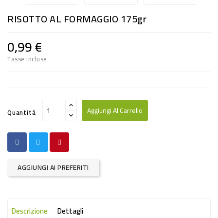
RISO
RISOTTO AL FORMAGGIO 175gr
E
FARINA
0,99 €
DIETETICO
Tasse incluse
NATURALI
SNACKS
ALIMENTI
Aggiungi Al Carrello
Quantità
CONSERVATI
CURA
CASA
AGGIUNGI AI PREFERITI
INSETTICIDI
CARTA
Descrizione
Dettagli