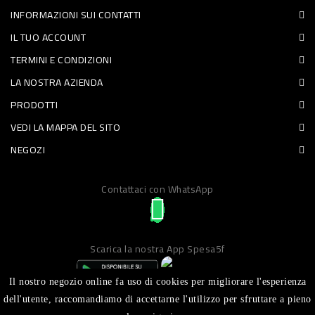
INFORMAZIONI SUI CONTATTI
PET
IL TUO ACCOUNT
FOOD
TERMINI E CONDIZIONI
LA NOSTRA AZIENDA
FRESCHI
PRODOTTI
PIATTI
VEDI LA MAPPA DEL SITO
PRONTI
NEGOZI
E
Contattaci con WhatsApp
CONDIMENTI
CARNE
ORTOFRUTTA
Scarica la nostra App Spesa5f
UOVA
Il nostro negozio online fa uso di cookies per migliorare l'esperienza
PANIFICI
dell'utente, raccomandiamo di accettarne l'utilizzo per sfruttare a pieno