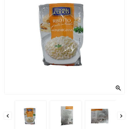
PRODOTTI
PER
CONDIRE
DOLCIARIO
PRODOTTI
DA
FORNO
RICORRENZE
PASQUALI

PREPARATI
ALIMENTI
INFANZIA


PASTA,