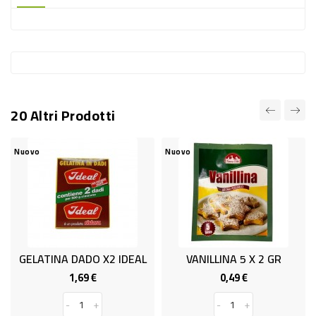
-
PLASTICA
-
AFFINI
LAVAGGIO
20 Altri Prodotti
STOVIGLIE
DEODORANTI
Nuovo
Nuovo
DETERSIVI
TESSUTI
DETERGENTI
SUPERFICI
GELATINA DADO X2 IDEAL
VANILLINA 5 X 2 GR
ACCESSORI
1,69 €
0,49 €
Prezzo
Prezzo
CASA
-
+
-
+