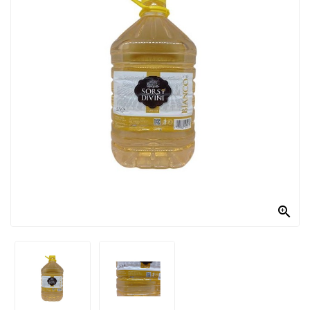
PRODOTTI
PER
CONDIRE
DOLCIARIO
PRODOTTI
DA
FORNO
RICORRENZE
PASQUALI

PREPARATI
ALIMENTI
INFANZIA
PASTA,