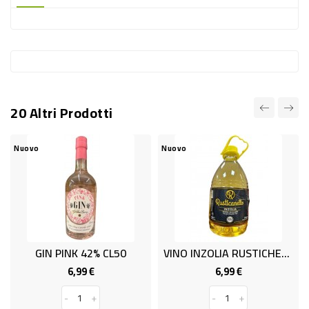
-
PLASTICA
-
AFFINI
LAVAGGIO
20 Altri Prodotti
STOVIGLIE
DEODORANTI
Nuovo
Nuovo
DETERSIVI
TESSUTI
DETERGENTI
SUPERFICI
GIN PINK 42% CL50
VINO INZOLIA RUSTICHELLO LT 3/
ACCESSORI
6,99 €
6,99 €
Prezzo
Prezzo
CASA
-
+
-
+