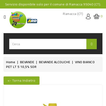
Servizio disponibile solo per il comune di Ramacca 95040 (CT).
CATEGORIA
Ramacca (CT)
0
HOME
BEVANDE
BEVANDE
ANALCOLICHE
BEVANDE
Home
BEVANDE
BEVANDE ALCOLICHE
VINO BIANCO
PET LT 5 10,5% SOR
ALCOLICHE
BEVANDE
<- Torna Indietro
CALDE
Nuovo
FOOD