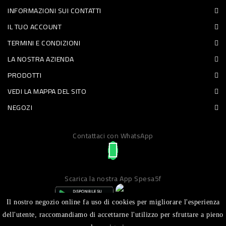
INFORMAZIONI SUI CONTATTI
PET
IL TUO ACCOUNT
FOOD
TERMINI E CONDIZIONI
LA NOSTRA AZIENDA
FRESCHI
PRODOTTI
PIATTI
VEDI LA MAPPA DEL SITO
PRONTI
NEGOZI
E
Contattaci con WhatsApp
CONDIMENTI
CARNE
ORTOFRUTTA
Scarica la nostra App Spesa5f
UOVA
Il nostro negozio online fa uso di cookies per migliorare l'esperienza
PANIFICI
dell'utente, raccomandiamo di accettarne l'utilizzo per sfruttare a pieno