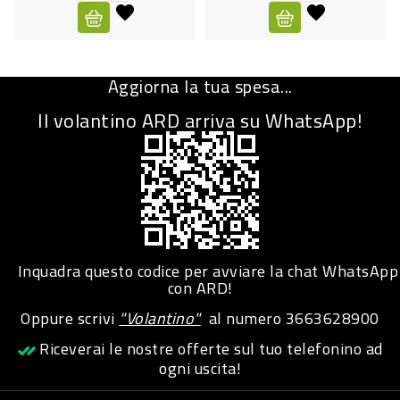
CURA
PERSONA
Aggiorna la tua spesa...
IGIENICO
Il volantino ARD arriva su WhatsApp!
SANITARI
ACCESSORI
PERSONA
PUERICULTURA
IGIENE
Inquadra questo codice per avviare la chat WhatsApp
PERSONA
con ARD!
Oppure scrivi
"Volantino"
al numero
3663628900
PETS
Riceverai le nostre offerte sul tuo telefonino ad
ogni uscita!
PET
ACCESSORI