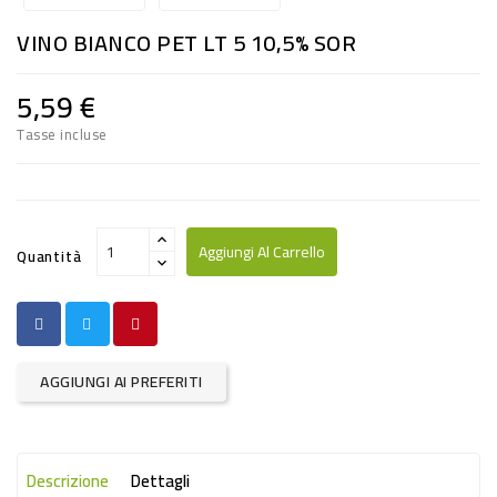
RISO
VINO BIANCO PET LT 5 10,5% SOR
E
FARINA
5,59 €
DIETETICO
Tasse incluse
NATURALI
SNACKS
ALIMENTI
Aggiungi Al Carrello
Quantità
CONSERVATI
CURA
CASA
AGGIUNGI AI PREFERITI
INSETTICIDI
CARTA
Descrizione
Dettagli