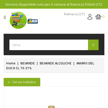
Servizio disponibile solo per il comune di Ramacca 95040 (CT).
CATEGORIA
Ramacca (CT)
0
HOME
BEVANDE
BEVANDE
ANALCOLICHE
BEVANDE
Home
BEVANDE
BEVANDE ALCOLICHE
AMARO DEL
DUCA CL 70 21%
ALCOLICHE
BEVANDE
<- Torna Indietro
CALDE
Nuovo
FOOD