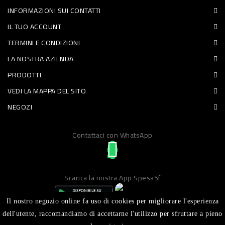
INFORMAZIONI SUI CONTATTI
PET
IL TUO ACCOUNT
FOOD
TERMINI E CONDIZIONI
LA NOSTRA AZIENDA
FRESCHI
PRODOTTI
PIATTI
VEDI LA MAPPA DEL SITO
PRONTI
NEGOZI
E
Contattaci con WhatsApp
CONDIMENTI
CARNE
ORTOFRUTTA
Scarica la nostra App Spesa5f
UOVA
Il nostro negozio online fa uso di cookies per migliorare l'esperienza
PANIFICI
dell'utente, raccomandiamo di accettarne l'utilizzo per sfruttare a pieno