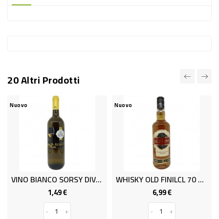
-
PLASTICA
-
AFFINI
LAVAGGIO
20 Altri Prodotti
STOVIGLIE
DEODORANTI
Nuovo
Nuovo
DETERSIVI
TESSUTI
DETERGENTI
SUPERFICI
VINO BIANCO SORSY DIVINI ML750
WHISKY OLD FINILCL 70 40%
ACCESSORI
1,49 €
6,99 €
Prezzo
Prezzo
CASA
-
+
-
+