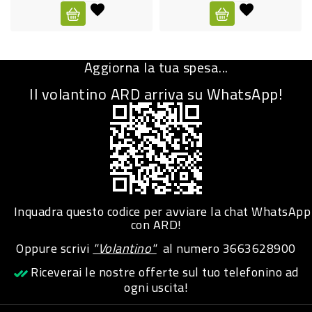
CURA
PERSONA
Aggiorna la tua spesa...
IGIENICO
Il volantino ARD arriva su WhatsApp!
SANITARI
ACCESSORI
PERSONA
PUERICULTURA
IGIENE
Inquadra questo codice per avviare la chat WhatsApp
PERSONA
con ARD!
Oppure scrivi
"Volantino"
al numero
3663628900
PETS
Riceverai le nostre offerte sul tuo telefonino ad
ogni uscita!
PET
ACCESSORI