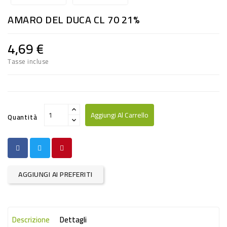
RISO
AMARO DEL DUCA CL 70 21%
E
FARINA
4,69 €
DIETETICO
Tasse incluse
NATURALI
SNACKS
ALIMENTI
Aggiungi Al Carrello
Quantità
CONSERVATI
CURA
CASA
AGGIUNGI AI PREFERITI
INSETTICIDI
CARTA
Descrizione
Dettagli