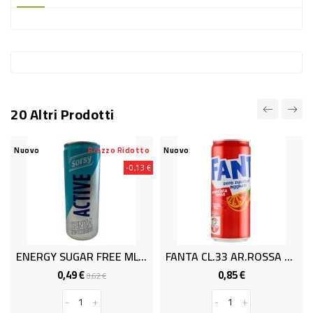
-
PLASTICA
-
AFFINI
LAVAGGIO
20 Altri Prodotti
STOVIGLIE
DEODORANTI
Nuovo
Prezzo Ridotto
Nuovo
-0,13 €
DETERSIVI
TESSUTI
DETERGENTI
SUPERFICI
ENERGY SUGAR FREE ML 250 SORSY
FANTA CL.33 AR.ROSSA ZERO LATT
ACCESSORI
0,49 €
0,85 €
Prezzo
Prezzo
Prezzo
0,62 €
base
CASA
-
+
-
+