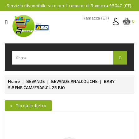
Servizio disponibile solo per il comune di Ramacca 95040 (CT).
CATEGORIA
Ramacca (CT)
0
HOME
BEVANDE
BEVANDE
ANALCOLICHE
BEVANDE
Home
BEVANDE
BEVANDE ANALCOLICHE
BABY
S.BENE.CAM/FRAG.CL.25 BIO
ALCOLICHE
BEVANDE
<- Torna Indietro
CALDE
Nuovo
FOOD