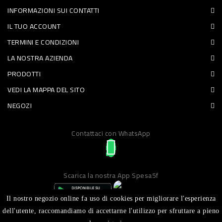
INFORMAZIONI SUI CONTATTI
PET
IL TUO ACCOUNT
FOOD
TERMINI E CONDIZIONI
LA NOSTRA AZIENDA
FRESCHI
PRODOTTI
PIATTI
VEDI LA MAPPA DEL SITO
PRONTI
NEGOZI
E
Contattaci con WhatsApp
CONDIMENTI
CARNE
ORTOFRUTTA
Scarica la nostra App Spesa5f
UOVA
Il nostro negozio online fa uso di cookies per migliorare l'esperienza
PANIFICI
dell'utente, raccomandiamo di accettarne l'utilizzo per sfruttare a pieno