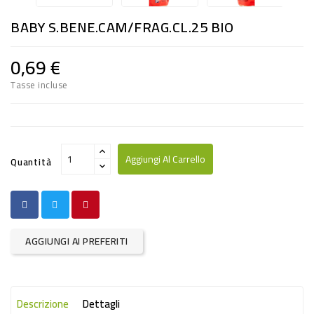
RISO
BABY S.BENE.CAM/FRAG.CL.25 BIO
E
FARINA
0,69 €
DIETETICO
Tasse incluse
NATURALI
SNACKS
ALIMENTI
Aggiungi Al Carrello
Quantità
CONSERVATI
CURA
CASA
AGGIUNGI AI PREFERITI
INSETTICIDI
CARTA
Descrizione
Dettagli