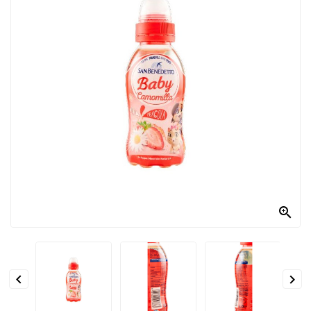
PRODOTTI
PER
CONDIRE
DOLCIARIO
PRODOTTI
DA
FORNO
RICORRENZE
PASQUALI

PREPARATI
ALIMENTI
INFANZIA


PASTA,