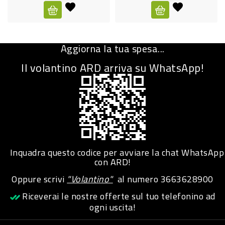
CURA
PERSONA
Aggiorna la tua spesa...
IGIENICO
Il volantino ARD arriva su WhatsApp!
SANITARI
ACCESSORI
PERSONA
PUERICULTURA
IGIENE
Inquadra questo codice per avviare la chat WhatsApp
PERSONA
con ARD!
Oppure scrivi
"Volantino"
al numero
3663628900
PETS
Riceverai le nostre offerte sul tuo telefonino ad
ogni uscita!
PET
ACCESSORI