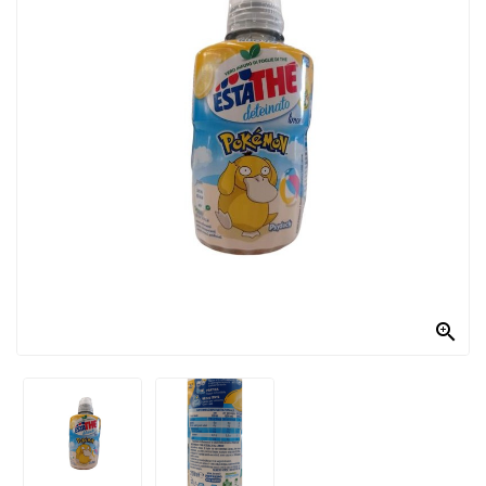
PRODOTTI
PER
CONDIRE
DOLCIARIO
PRODOTTI
DA
FORNO
RICORRENZE
PASQUALI

PREPARATI
ALIMENTI
INFANZIA
PASTA,