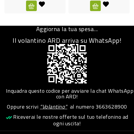
CURA
PERSONA
Aggiorna la tua spesa...
IGIENICO
Il volantino ARD arriva su WhatsApp!
SANITARI
ACCESSORI
PERSONA
PUERICULTURA
IGIENE
Inquadra questo codice per avviare la chat WhatsApp
PERSONA
con ARD!
Oppure scrivi
"Volantino"
al numero
3663628900
PETS
Riceverai le nostre offerte sul tuo telefonino ad
ogni uscita!
PET
ACCESSORI