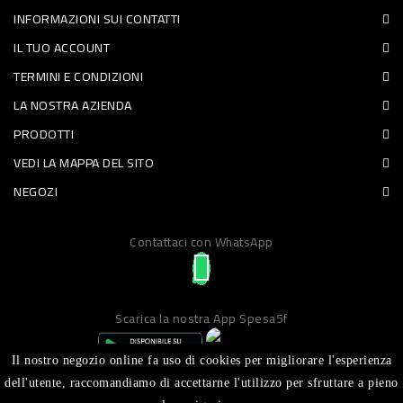
INFORMAZIONI SUI CONTATTI
PET
IL TUO ACCOUNT
FOOD
TERMINI E CONDIZIONI
LA NOSTRA AZIENDA
FRESCHI
PRODOTTI
PIATTI
VEDI LA MAPPA DEL SITO
PRONTI
NEGOZI
E
Contattaci con WhatsApp
CONDIMENTI
CARNE
ORTOFRUTTA
Scarica la nostra App Spesa5f
UOVA
Il nostro negozio online fa uso di cookies per migliorare l'esperienza
PANIFICI
dell'utente, raccomandiamo di accettarne l'utilizzo per sfruttare a pieno