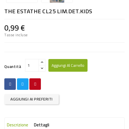
RISO
THE ESTATHE CL25 LIM.DET.KIDS
E
FARINA
0,99 €
DIETETICO
Tasse incluse
NATURALI
SNACKS
ALIMENTI
Aggiungi Al Carrello
Quantità
CONSERVATI
CURA
CASA
AGGIUNGI AI PREFERITI
INSETTICIDI
CARTA
Descrizione
Dettagli