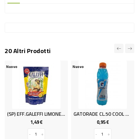
-
PLASTICA
-
AFFINI
LAVAGGIO
20 Altri Prodotti
STOVIGLIE
DEODORANTI
Nuovo
Nuovo
DETERSIVI
TESSUTI
DETERGENTI
SUPERFICI
(SP) EFF.GALEFFI LIMONE Gr150 DOYP.
GATORADE CL.50 COOL BLUE PET
ACCESSORI
1,49 €
0,95 €
Prezzo
Prezzo
CASA
-
+
-
+