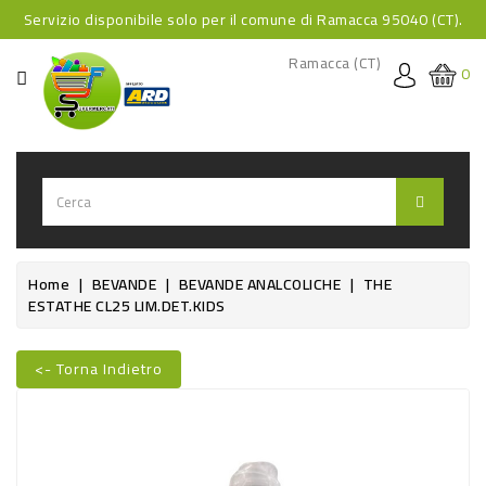
Servizio disponibile solo per il comune di Ramacca 95040 (CT).
CATEGORIA
Ramacca (CT)
0
HOME
BEVANDE
BEVANDE
ANALCOLICHE
BEVANDE
Home
BEVANDE
BEVANDE ANALCOLICHE
THE
ESTATHE CL25 LIM.DET.KIDS
ALCOLICHE
BEVANDE
<- Torna Indietro
CALDE
FOOD