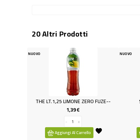
20 Altri Prodotti
OVO
NUOVO
THE LT.1,25 LIMONE ZERO FUZE--
SUCCO ACE LT.
1,39 €
1,39 €
Prezzo
-
+
-
+
Aggiungi Al Carrello
Aggiungi Al Ca