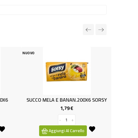
O
NUOVO
CCO MELA E BANAN.200X6 SORSY
ACQUA SELZ LT1.5 CH
1,79 €
2,69 €
Prezzo
Pre
-
+
-
+
Aggiungi Al Carrello
Aggiungi Al Carre