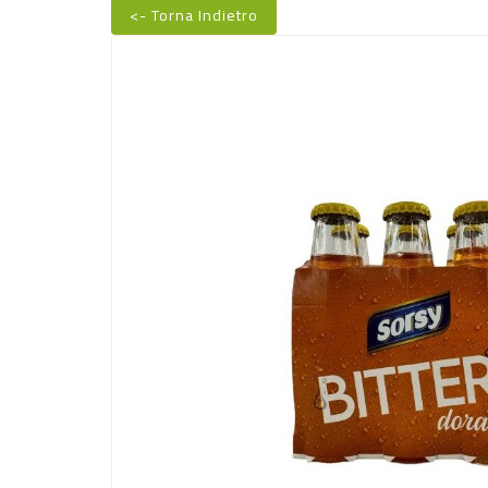
<- Torna Indietro
Nuovo