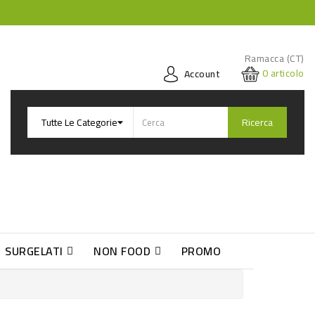
Ramacca (CT)
0
articolo
Account
Ricerca
SURGELATI
NON FOOD
PROMO