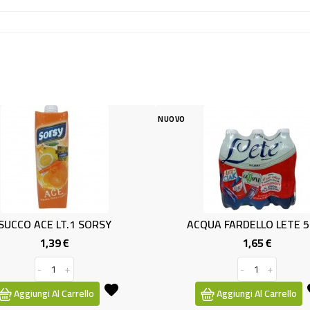
NUOVO
NUOV
1 SORSY
ACQUA FARDELLO LETE 50X6
SU
1,65 €
Prezzo
Prezzo
-
+
rrello
Aggiungi Al Carrello