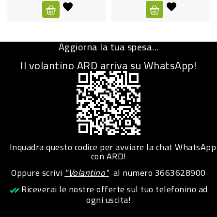
CURA
PERSONA
Aggiorna la tua spesa...
IGIENICO
Il volantino ARD arriva su WhatsApp!
SANITARI
ACCESSORI
PERSONA
PUERICULTURA
IGIENE
Inquadra questo codice per avviare la chat WhatsApp
PERSONA
con ARD!
Oppure scrivi
"Volantino"
al numero
3663628900
PETS
Riceverai le nostre offerte sul tuo telefonino ad
ogni uscita!
PET
ACCESSORI