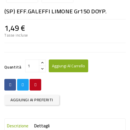
RISO
(SP) EFF.GALEFFI LIMONE Gr150 DOYP.
E
FARINA
1,49 €
DIETETICO
Tasse incluse
NATURALI
SNACKS
ALIMENTI
Aggiungi Al Carrello
Quantità
CONSERVATI
CURA
CASA
AGGIUNGI AI PREFERITI
INSETTICIDI
CARTA
Descrizione
Dettagli