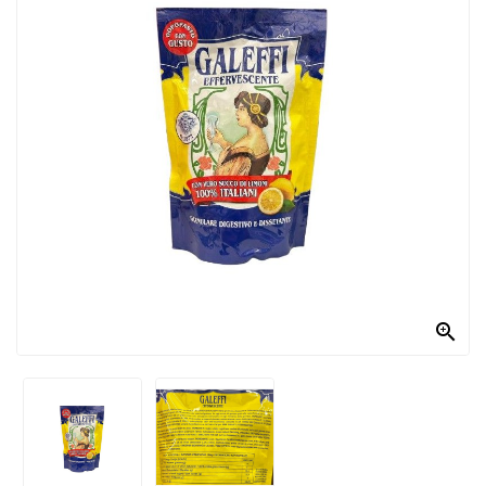
PRODOTTI
PER
CONDIRE
DOLCIARIO
PRODOTTI
DA
FORNO
RICORRENZE
PASQUALI

PREPARATI
ALIMENTI
INFANZIA
PASTA,