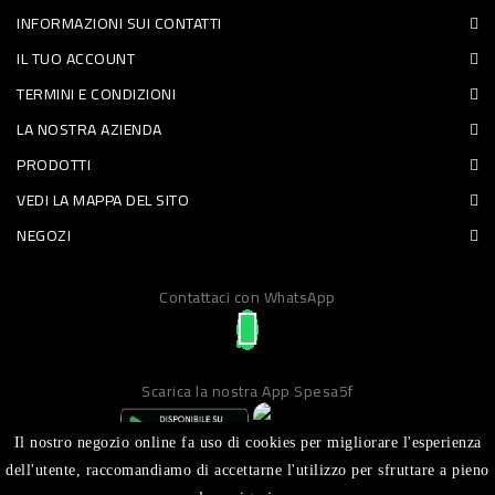
INFORMAZIONI SUI CONTATTI
PET
IL TUO ACCOUNT
FOOD
TERMINI E CONDIZIONI
LA NOSTRA AZIENDA
FRESCHI
PRODOTTI
PIATTI
VEDI LA MAPPA DEL SITO
PRONTI
NEGOZI
E
Contattaci con WhatsApp
CONDIMENTI
CARNE
ORTOFRUTTA
Scarica la nostra App Spesa5f
UOVA
Il nostro negozio online fa uso di cookies per migliorare l'esperienza
PANIFICI
dell'utente, raccomandiamo di accettarne l'utilizzo per sfruttare a pieno