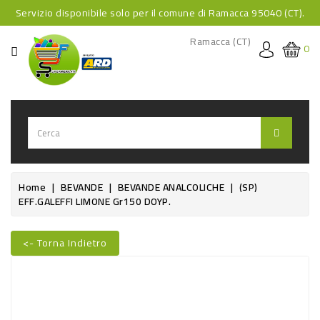
Servizio disponibile solo per il comune di Ramacca 95040 (CT).
CATEGORIA
Ramacca (CT)
0
HOME
BEVANDE
BEVANDE
ANALCOLICHE
BEVANDE
Home
BEVANDE
BEVANDE ANALCOLICHE
(SP)
EFF.GALEFFI LIMONE Gr150 DOYP.
ALCOLICHE
BEVANDE
<- Torna Indietro
CALDE
Nuovo
FOOD