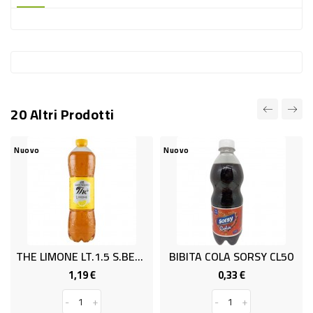
-
PLASTICA
-
AFFINI
LAVAGGIO
20 Altri Prodotti
STOVIGLIE
DEODORANTI
Nuovo
Nuovo
DETERSIVI
TESSUTI
DETERGENTI
SUPERFICI
THE LIMONE LT.1.5 S.BENEDETTO
BIBITA COLA SORSY CL50
ACCESSORI
1,19 €
0,33 €
Prezzo
Prezzo
CASA
-
+
-
+