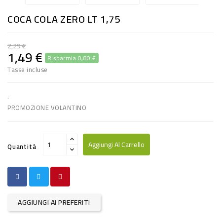
RISO
COCA COLA ZERO LT 1,75
E
FARINA
2,29 €
1,49 €
Risparmia 0,80 €
DIETETICO
Tasse incluse
NATURALI
SNACKS
.
PROMOZIONE VOLANTINO
ALIMENTI
CONSERVATI
Aggiungi Al Carrello
Quantità
CURA
CASA
INSETTICIDI
AGGIUNGI AI PREFERITI
CARTA