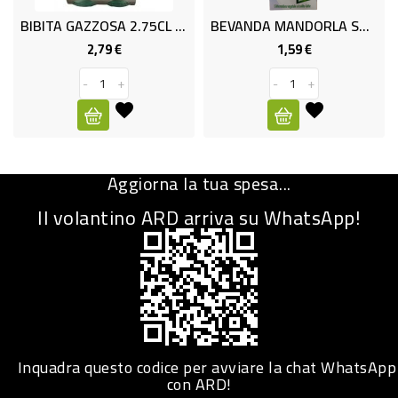
BIBITA GAZZOSA 2.75CL VETRO
BEVANDA MANDORLA SORSY LT.1
CURA
PERSONA
2,79 €
1,59 €
Prezzo
Prezzo
-
+
-
+
IGIENICO
SANITARI
ACCESSORI
Aggiorna la tua spesa...
PERSONA
PUERICULTURA
Il volantino ARD arriva su WhatsApp!
IGIENE
PERSONA
PETS
PET
Inquadra questo codice per avviare la chat WhatsApp
con ARD!
ACCESSORI