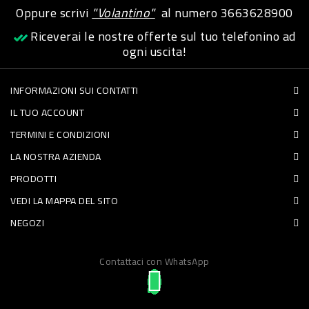
Oppure scrivi
"Volantino"
al numero
3663628900
PET
Riceverai le nostre offerte sul tuo telefonino ad
FOOD
ogni uscita!
FRESCHI
INFORMAZIONI SUI CONTATTI
IL TUO ACCOUNT
PIATTI
TERMINI E CONDIZIONI
PRONTI
LA NOSTRA AZIENDA
E
PRODOTTI
CONDIMENTI
VEDI LA MAPPA DEL SITO
CARNE
NEGOZI
ORTOFRUTTA
UOVA
Contattaci con WhatsApp
PANIFICI