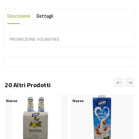
-
PLASTICA
Descrizione
Dettagli
-
.
AFFINI
PROMOZIONE VOLANTINO
LAVAGGIO
STOVIGLIE
DEODORANTI
DETERSIVI
20 Altri Prodotti
TESSUTI
DETERGENTI
Nuovo
Nuovo
SUPERFICI
ACCESSORI
CASA