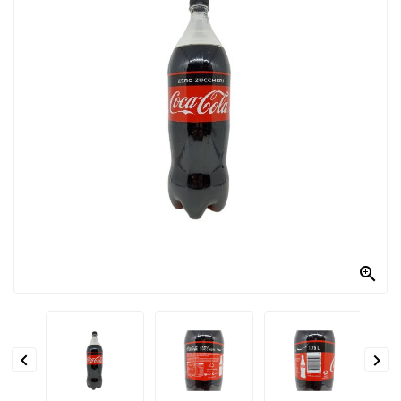
PRODOTTI
PER
CONDIRE
DOLCIARIO
PRODOTTI
DA
FORNO
RICORRENZE
PASQUALI

PREPARATI
ALIMENTI
INFANZIA


PASTA,