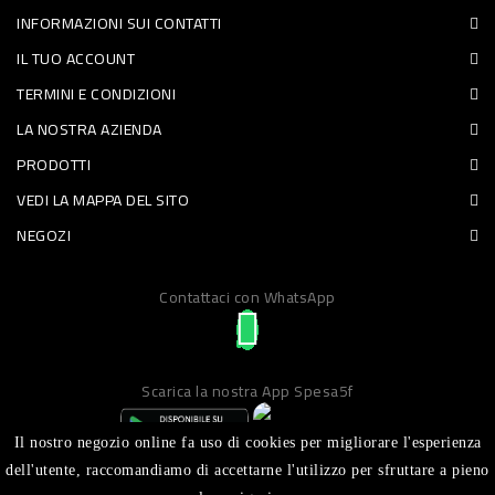
INFORMAZIONI SUI CONTATTI
PET
IL TUO ACCOUNT
FOOD
TERMINI E CONDIZIONI
LA NOSTRA AZIENDA
FRESCHI
PRODOTTI
PIATTI
VEDI LA MAPPA DEL SITO
PRONTI
NEGOZI
E
Contattaci con WhatsApp
CONDIMENTI
CARNE
ORTOFRUTTA
Scarica la nostra App Spesa5f
UOVA
Il nostro negozio online fa uso di cookies per migliorare l'esperienza
PANIFICI
dell'utente, raccomandiamo di accettarne l'utilizzo per sfruttare a pieno