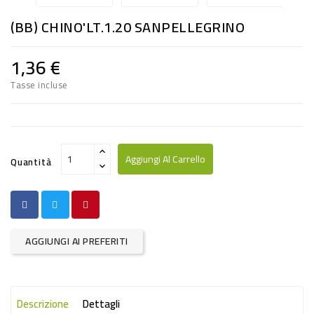
RISO
(BB) CHINO'LT.1.20 SANPELLEGRINO
E
FARINA
1,36 €
DIETETICO
Tasse incluse
NATURALI
SNACKS
ALIMENTI
Aggiungi Al Carrello
Quantità
CONSERVATI
CURA
CASA
AGGIUNGI AI PREFERITI
INSETTICIDI
CARTA
Descrizione
Dettagli