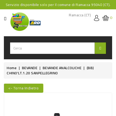
Servizio disponibile solo per il comune di Ramacca 95040 (CT).
CATEGORIA
Ramacca (CT)
0
HOME
BEVANDE
BEVANDE
ANALCOLICHE
BEVANDE
Home
BEVANDE
BEVANDE ANALCOLICHE
(BB)
CHINO'LT.1.20 SANPELLEGRINO
ALCOLICHE
BEVANDE
<- Torna Indietro
CALDE
Nuovo
FOOD