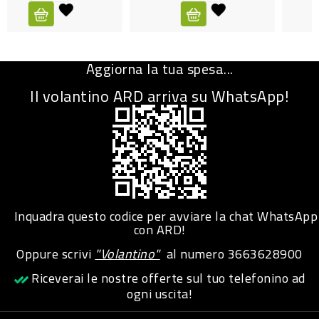
CURA
PERSONA
Aggiorna la tua spesa...
IGIENICO
Il volantino ARD arriva su WhatsApp!
SANITARI
ACCESSORI
PERSONA
PUERICULTURA
IGIENE
Inquadra questo codice per avviare la chat WhatsApp
PERSONA
con ARD!
Oppure scrivi
"Volantino"
al numero
3663628900
PETS
Riceverai le nostre offerte sul tuo telefonino ad
ogni uscita!
PET
ACCESSORI