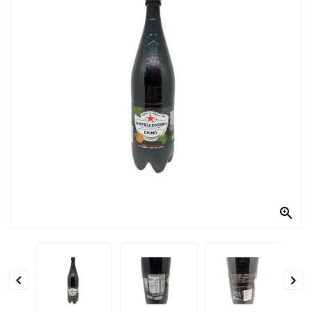
PRODOTTI
PER
CONDIRE
DOLCIARIO
PRODOTTI
DA
FORNO
RICORRENZE
PASQUALI

PREPARATI
ALIMENTI
INFANZIA


PASTA,