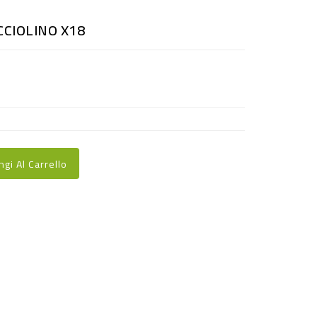
CCIOLINO X18
ngi Al Carrello