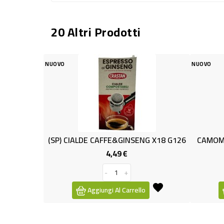
20 Altri Prodotti
NUOVO
E CAFFE&GINSENG X18 G126
CAMOMILLA MELATONINA X16 B
4,49 €
1,59 €
Prezzo
Prezzo
-
+
-
+
ggiungi Al Carrello
Aggiungi Al Carrello