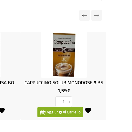
NUOVO
 SOLUB.MONODOSE 5 BS
(BB) CAFFE'CIALDEx50 BORBONE
1,59 €
9,89 €
Prezzo
Prezzo
-
+
-
+
ungi Al Carrello
Aggiungi Al Carrello