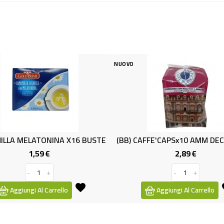
NUOVO
USTE
(BB) CAFFE'CAPSx10 AMM DECISA BORB.
CAPPUCCINO
2,89 €
Prezzo
-
+
Aggiungi Al Carrello
Aggi