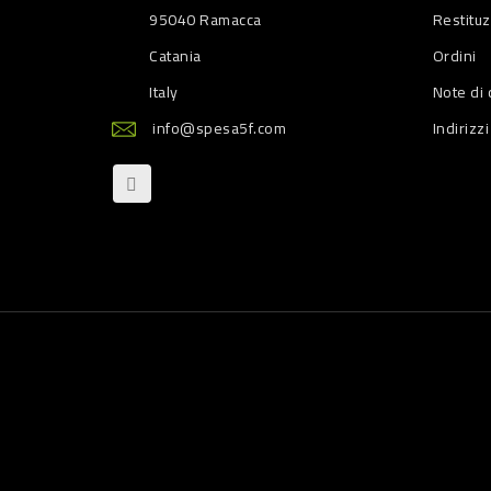
95040 Ramacca
Restitu
Catania
Ordini
Italy
Note di 
info@spesa5f.com
Indirizzi