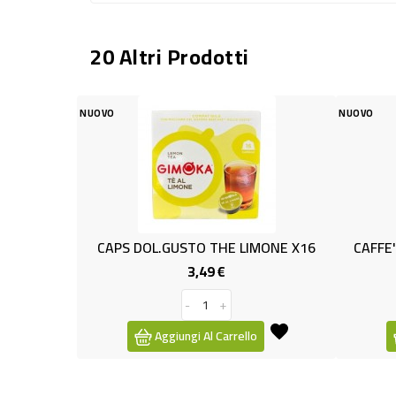
20 Altri Prodotti
NUOVO
GUSTO THE LIMONE X16
CAFFE'DECAFFEIN.GR.250 SOLON
3,49 €
2,99 €
Prezzo
Prezzo
-
+
-
+
giungi Al Carrello
Aggiungi Al Carrello