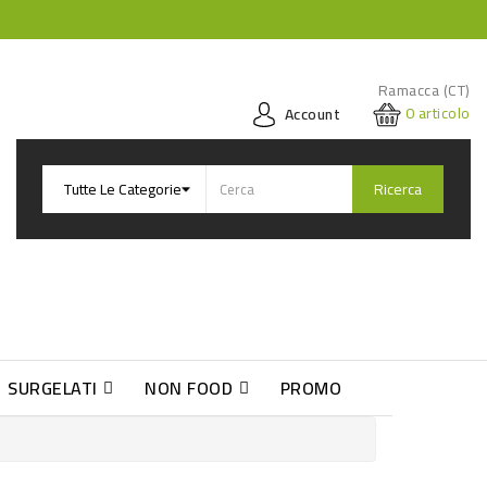
Ramacca (CT)
0
articolo
Account
Ricerca
SURGELATI
NON FOOD
PROMO