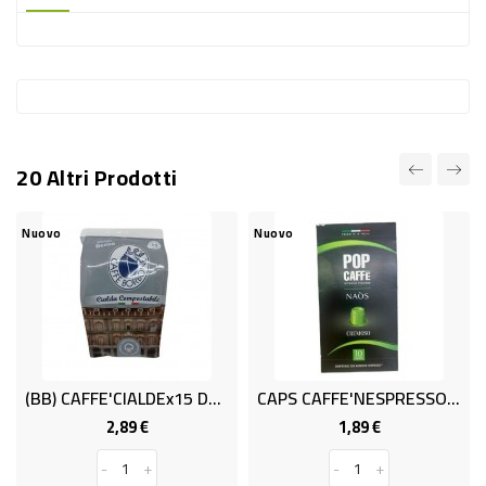
-
PLASTICA
-
AFFINI
LAVAGGIO
20 Altri Prodotti
STOVIGLIE
DEODORANTI
Nuovo
Nuovo
DETERSIVI
TESSUTI
DETERGENTI
SUPERFICI
(BB) CAFFE'CIALDEx15 DECISA BORBONE
CAPS CAFFE'NESPRESSO X10 CREM.
ACCESSORI
2,89 €
1,89 €
Prezzo
Prezzo
CASA
-
+
-
+