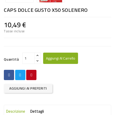
RISO
CAPS DOLCE GUSTO X50 SOLENERO
E
FARINA
10,49 €
DIETETICO
Tasse incluse
NATURALI
SNACKS
ALIMENTI
Aggiungi Al Carrello
Quantità
CONSERVATI
CURA
CASA
AGGIUNGI AI PREFERITI
INSETTICIDI
CARTA
Descrizione
Dettagli