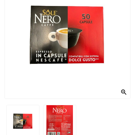
PRODOTTI
PER
CONDIRE
DOLCIARIO
PRODOTTI
DA
FORNO
RICORRENZE
PASQUALI

PREPARATI
ALIMENTI
INFANZIA
PASTA,