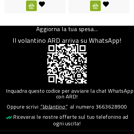
CURA
PERSONA
Aggiorna la tua spesa...
IGIENICO
Il volantino ARD arriva su WhatsApp!
SANITARI
ACCESSORI
PERSONA
PUERICULTURA
IGIENE
Inquadra questo codice per avviare la chat WhatsApp
PERSONA
con ARD!
Oppure scrivi
"Volantino"
al numero
3663628900
PETS
Riceverai le nostre offerte sul tuo telefonino ad
ogni uscita!
PET
ACCESSORI