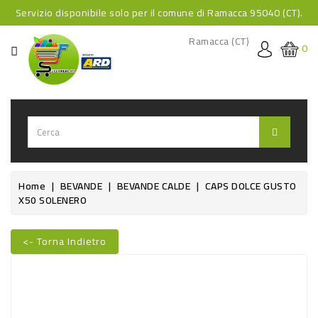
Servizio disponibile solo per il comune di Ramacca 95040 (CT).
CATEGORIA
Ramacca (CT)
0
HOME
BEVANDE
BEVANDE
ANALCOLICHE
BEVANDE
Home
BEVANDE
BEVANDE CALDE
CAPS DOLCE GUSTO
X50 SOLENERO
ALCOLICHE
BEVANDE
<- Torna Indietro
CALDE
Nuovo
FOOD