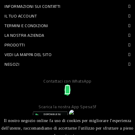
INFORMAZIONI SUI CONTATTI
PET
IL TUO ACCOUNT
FOOD
TERMINI E CONDIZIONI
LA NOSTRA AZIENDA
FRESCHI
PRODOTTI
PIATTI
VEDI LA MAPPA DEL SITO
PRONTI
NEGOZI
E
Contattaci con WhatsApp
CONDIMENTI
CARNE
ORTOFRUTTA
Scarica la nostra App Spesa5f
UOVA
Il nostro negozio online fa uso di cookies per migliorare l'esperienza
PANIFICI
dell'utente, raccomandiamo di accettarne l'utilizzo per sfruttare a pieno