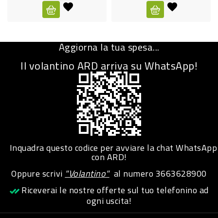
CURA
PERSONA
Aggiorna la tua spesa...
IGIENICO
Il volantino ARD arriva su WhatsApp!
SANITARI
ACCESSORI
PERSONA
PUERICULTURA
IGIENE
Inquadra questo codice per avviare la chat WhatsApp
PERSONA
con ARD!
Oppure scrivi
"Volantino"
al numero
3663628900
PETS
Riceverai le nostre offerte sul tuo telefonino ad
ogni uscita!
PET
ACCESSORI