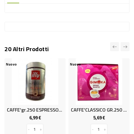
-
PLASTICA
-
AFFINI
LAVAGGIO
20 Altri Prodotti
STOVIGLIE
DEODORANTI
Nuovo
Nuovo
DETERSIVI
TESSUTI
DETERGENTI
SUPERFICI
CAFFE'gr.250 ESPRESSO ILLY
CAFFE'CLASSICO GR.250 X2 S.N.
ACCESSORI
6,99 €
5,69 €
Prezzo
Prezzo
CASA
-
+
-
+