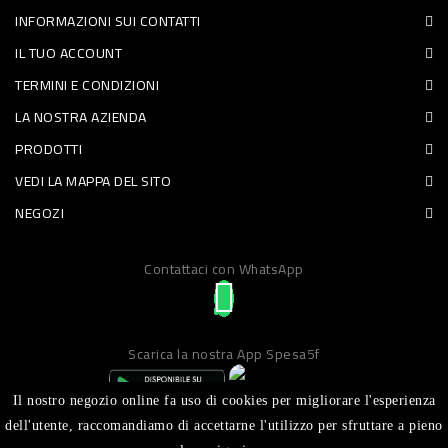
INFORMAZIONI SUI CONTATTI
PET
IL TUO ACCOUNT
FOOD
TERMINI E CONDIZIONI
LA NOSTRA AZIENDA
FRESCHI
PRODOTTI
PIATTI
VEDI LA MAPPA DEL SITO
PRONTI
NEGOZI
E
Contattaci con WhatsApp
CONDIMENTI
CARNE
ORTOFRUTTA
Scarica la nostra App Spesa5f
UOVA
Il nostro negozio online fa uso di cookies per migliorare l'esperienza
PANIFICI
dell'utente, raccomandiamo di accettarne l'utilizzo per sfruttare a pieno