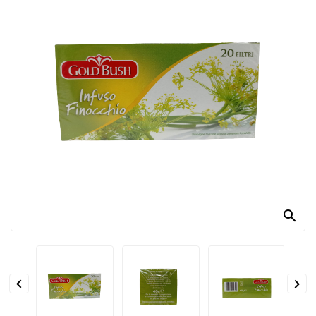
PRODOTTI
PER
CONDIRE
DOLCIARIO
PRODOTTI
DA
FORNO
RICORRENZE
PASQUALI

PREPARATI
ALIMENTI
INFANZIA


PASTA,