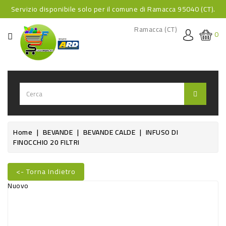
Servizio disponibile solo per il comune di Ramacca 95040 (CT).
CATEGORIA
Ramacca (CT)
0
HOME
BEVANDE
BEVANDE
ANALCOLICHE
BEVANDE
Home
BEVANDE
BEVANDE CALDE
INFUSO DI
FINOCCHIO 20 FILTRI
ALCOLICHE
BEVANDE
<- Torna Indietro
CALDE
Nuovo
FOOD