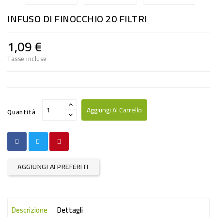
RISO
INFUSO DI FINOCCHIO 20 FILTRI
E
FARINA
1,09 €
DIETETICO
Tasse incluse
NATURALI
SNACKS
ALIMENTI
Aggiungi Al Carrello
Quantità
CONSERVATI
CURA
CASA
AGGIUNGI AI PREFERITI
INSETTICIDI
CARTA
Descrizione
Dettagli