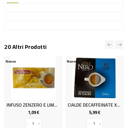
-
PLASTICA
-
AFFINI
LAVAGGIO
20 Altri Prodotti
STOVIGLIE
DEODORANTI
Nuovo
Nuovo
DETERSIVI
TESSUTI
DETERGENTI
SUPERFICI
INFUSO ZENZERO E LIMONE 20 FIL
CIALDE DECAFFEINATE X30 SOLEN.
ACCESSORI
1,09 €
5,99 €
Prezzo
Prezzo
CASA
-
+
-
+