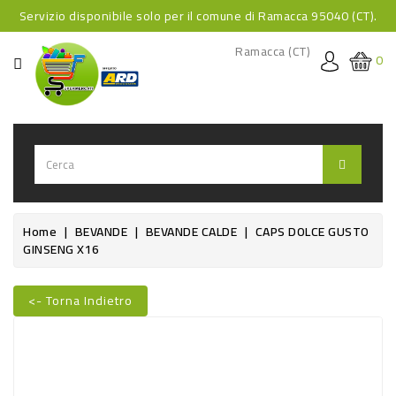
Servizio disponibile solo per il comune di Ramacca 95040 (CT).
CATEGORIA
Ramacca (CT)
0
HOME
BEVANDE
BEVANDE
ANALCOLICHE
BEVANDE
Home
BEVANDE
BEVANDE CALDE
CAPS DOLCE GUSTO
GINSENG X16
ALCOLICHE
BEVANDE
<- Torna Indietro
CALDE
FOOD