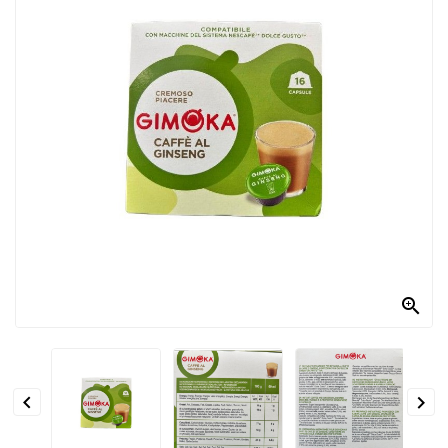
PRODOTTI
PER
CONDIRE
DOLCIARIO
PRODOTTI
DA
FORNO
RICORRENZE
PASQUALI

PREPARATI
ALIMENTI
INFANZIA


PASTA,