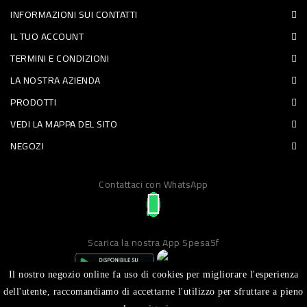
INFORMAZIONI SUI CONTATTI
PET
IL TUO ACCOUNT
FOOD
TERMINI E CONDIZIONI
LA NOSTRA AZIENDA
FRESCHI
PRODOTTI
PIATTI
VEDI LA MAPPA DEL SITO
PRONTI
NEGOZI
E
Contattaci con WhatsApp
CONDIMENTI
CARNE
ORTOFRUTTA
Scarica la nostra App Spesa5f
UOVA
Il nostro negozio online fa uso di cookies per migliorare l'esperienza
PANIFICI
dell'utente, raccomandiamo di accettarne l'utilizzo per sfruttare a pieno