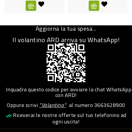
CURA
PERSONA
Aggiorna la tua spesa...
IGIENICO
Il volantino ARD arriva su WhatsApp!
SANITARI
ACCESSORI
PERSONA
PUERICULTURA
IGIENE
Inquadra questo codice per avviare la chat WhatsApp
PERSONA
con ARD!
Oppure scrivi
"Volantino"
al numero
3663628900
PETS
Riceverai le nostre offerte sul tuo telefonino ad
ogni uscita!
PET
ACCESSORI