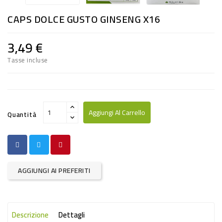
RISO
CAPS DOLCE GUSTO GINSENG X16
E
FARINA
3,49 €
DIETETICO
Tasse incluse
NATURALI
SNACKS
ALIMENTI
Aggiungi Al Carrello
Quantità
CONSERVATI
CURA
CASA
AGGIUNGI AI PREFERITI
INSETTICIDI
CARTA
Descrizione
Dettagli