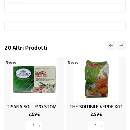
-
PLASTICA
-
AFFINI
LAVAGGIO
20 Altri Prodotti
STOVIGLIE
DEODORANTI
Nuovo
Nuovo
DETERSIVI
TESSUTI
DETERGENTI
SUPERFICI
TISANA SOLLIEVO STOMACO 18FIL.
THE SOLUBILE VERDE KG1
ACCESSORI
2,59 €
2,99 €
2,8
Prezzo
Prezzo
CASA
-
+
-
+
-