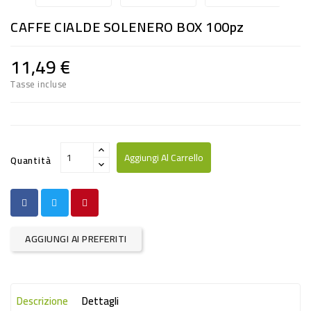
RISO
CAFFE CIALDE SOLENERO BOX 100pz
E
FARINA
11,49 €
DIETETICO
Tasse incluse
NATURALI
SNACKS
ALIMENTI
Aggiungi Al Carrello
Quantità
CONSERVATI
CURA
CASA
AGGIUNGI AI PREFERITI
INSETTICIDI
CARTA
Descrizione
Dettagli