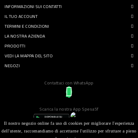
INFORMAZIONI SUI CONTATTI
PET
IL TUO ACCOUNT
FOOD
TERMINI E CONDIZIONI
LA NOSTRA AZIENDA
FRESCHI
PRODOTTI
PIATTI
VEDI LA MAPPA DEL SITO
PRONTI
NEGOZI
E
Contattaci con WhatsApp
CONDIMENTI
CARNE
ORTOFRUTTA
Scarica la nostra App Spesa5f
UOVA
Il nostro negozio online fa uso di cookies per migliorare l'esperienza
PANIFICI
dell'utente, raccomandiamo di accettarne l'utilizzo per sfruttare a pieno