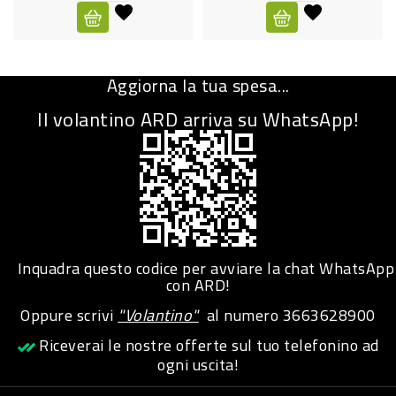
CURA
PERSONA
Aggiorna la tua spesa...
IGIENICO
Il volantino ARD arriva su WhatsApp!
SANITARI
ACCESSORI
PERSONA
PUERICULTURA
IGIENE
Inquadra questo codice per avviare la chat WhatsApp
PERSONA
con ARD!
Oppure scrivi
"Volantino"
al numero
3663628900
PETS
Riceverai le nostre offerte sul tuo telefonino ad
ogni uscita!
PET
ACCESSORI