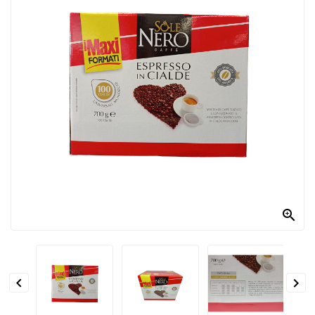
PRODOTTI
PER
CONDIRE
DOLCIARIO
PRODOTTI
DA
FORNO
RICORRENZE
PASQUALI

PREPARATI
ALIMENTI
INFANZIA


PASTA,