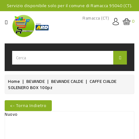
Servizio disponibile solo per il comune di Ramacca 95040 (CT).
CATEGORIA
Ramacca (CT)
0
HOME
BEVANDE
BEVANDE
ANALCOLICHE
BEVANDE
Home
BEVANDE
BEVANDE CALDE
CAFFE CIALDE
SOLENERO BOX 100pz
ALCOLICHE
BEVANDE
<- Torna Indietro
CALDE
Nuovo
FOOD