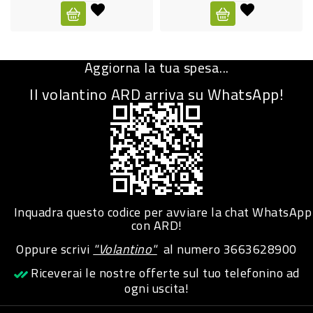
CURA
PERSONA
Aggiorna la tua spesa...
IGIENICO
Il volantino ARD arriva su WhatsApp!
SANITARI
ACCESSORI
PERSONA
PUERICULTURA
IGIENE
Inquadra questo codice per avviare la chat WhatsApp
PERSONA
con ARD!
Oppure scrivi
"Volantino"
al numero
3663628900
PETS
Riceverai le nostre offerte sul tuo telefonino ad
ogni uscita!
PET
ACCESSORI