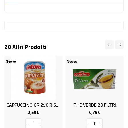
-
PLASTICA
-
AFFINI
LAVAGGIO
20 Altri Prodotti
STOVIGLIE
DEODORANTI
Nuovo
Nuovo
DETERSIVI
TESSUTI
DETERGENTI
SUPERFICI
CAPPUCCINO GR.250 RISTORA
THE VERDE 20 FILTRI
ACCESSORI
2,59 €
0,79 €
Prezzo
Prezzo
CASA
-
+
-
+