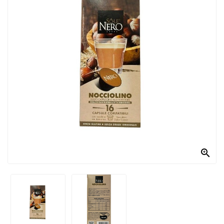
PRODOTTI
PER
CONDIRE
DOLCIARIO
PRODOTTI
DA
FORNO
RICORRENZE
PASQUALI

PREPARATI
ALIMENTI
INFANZIA
PASTA,