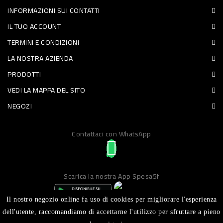
INFORMAZIONI SUI CONTATTI
PET
IL TUO ACCOUNT
FOOD
TERMINI E CONDIZIONI
LA NOSTRA AZIENDA
FRESCHI
PRODOTTI
PIATTI
VEDI LA MAPPA DEL SITO
PRONTI
NEGOZI
E
Contattaci con WhatsApp
CONDIMENTI
CARNE
ORTOFRUTTA
Scarica la nostra App Spesa5f
UOVA
Il nostro negozio online fa uso di cookies per migliorare l'esperienza
PANIFICI
dell'utente, raccomandiamo di accettarne l'utilizzo per sfruttare a pieno