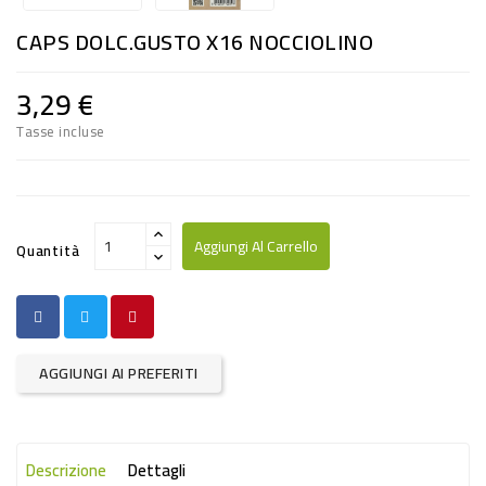
RISO
CAPS DOLC.GUSTO X16 NOCCIOLINO
E
FARINA
3,29 €
DIETETICO
Tasse incluse
NATURALI
SNACKS
ALIMENTI
Aggiungi Al Carrello
Quantità
CONSERVATI
CURA
CASA
AGGIUNGI AI PREFERITI
INSETTICIDI
CARTA
Descrizione
Dettagli