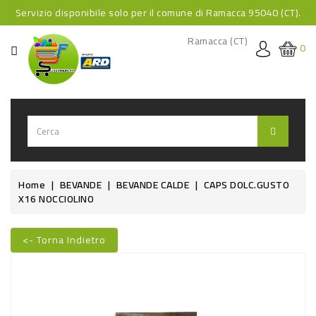
Servizio disponibile solo per il comune di Ramacca 95040 (CT).
CATEGORIA
Ramacca (CT)
0
HOME
BEVANDE
BEVANDE
ANALCOLICHE
BEVANDE
Home
BEVANDE
BEVANDE CALDE
CAPS DOLC.GUSTO
X16 NOCCIOLINO
ALCOLICHE
BEVANDE
<- Torna Indietro
CALDE
FOOD