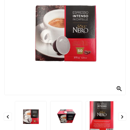
PRODOTTI
PER
CONDIRE
DOLCIARIO
PRODOTTI
DA
FORNO
RICORRENZE
PASQUALI

PREPARATI
ALIMENTI
INFANZIA


PASTA,