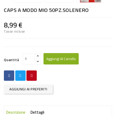
RISO
CAPS A MODO MIO 50PZ.SOLENERO
E
FARINA
8,99 €
DIETETICO
Tasse incluse
NATURALI
SNACKS
ALIMENTI
Aggiungi Al Carrello
Quantità
CONSERVATI
CURA
CASA
AGGIUNGI AI PREFERITI
INSETTICIDI
CARTA
Descrizione
Dettagli