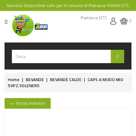
Servizio disponibile solo per il comune di Ramacca 95040 (CT).
CATEGORIA
Ramacca (CT)
0
HOME
BEVANDE
BEVANDE
ANALCOLICHE
BEVANDE
Home
BEVANDE
BEVANDE CALDE
CAPS A MODO MIO
50PZ.SOLENERO
ALCOLICHE
BEVANDE
<- Torna Indietro
CALDE
Nuovo
FOOD