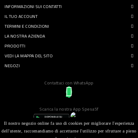
INFORMAZIONI SUI CONTATTI
PET
IL TUO ACCOUNT
FOOD
TERMINI E CONDIZIONI
LA NOSTRA AZIENDA
FRESCHI
PRODOTTI
PIATTI
VEDI LA MAPPA DEL SITO
PRONTI
NEGOZI
E
Contattaci con WhatsApp
CONDIMENTI
CARNE
ORTOFRUTTA
Scarica la nostra App Spesa5f
UOVA
Il nostro negozio online fa uso di cookies per migliorare l'esperienza
PANIFICI
dell'utente, raccomandiamo di accettarne l'utilizzo per sfruttare a pieno