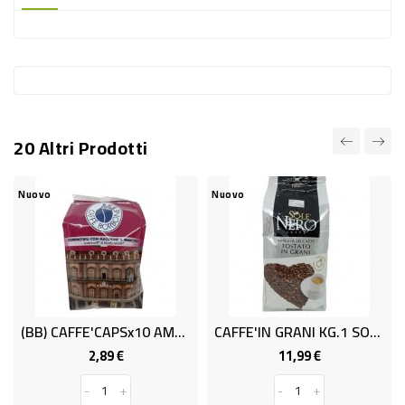
-
PLASTICA
-
AFFINI
LAVAGGIO
20 Altri Prodotti
STOVIGLIE
DEODORANTI
Nuovo
Nuovo
DETERSIVI
TESSUTI
DETERGENTI
SUPERFICI
(BB) CAFFE'CAPSx10 AMM DECISA BORB.
CAFFE'IN GRANI KG.1 SOLENERO
ACCESSORI
2,89 €
11,99 €
Prezzo
Prezzo
CASA
-
+
-
+