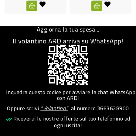
CURA
PERSONA
Aggiorna la tua spesa...
IGIENICO
Il volantino ARD arriva su WhatsApp!
SANITARI
ACCESSORI
PERSONA
PUERICULTURA
IGIENE
Inquadra questo codice per avviare la chat WhatsApp
PERSONA
con ARD!
Oppure scrivi
"Volantino"
al numero
3663628900
PETS
Riceverai le nostre offerte sul tuo telefonino ad
ogni uscita!
PET
ACCESSORI