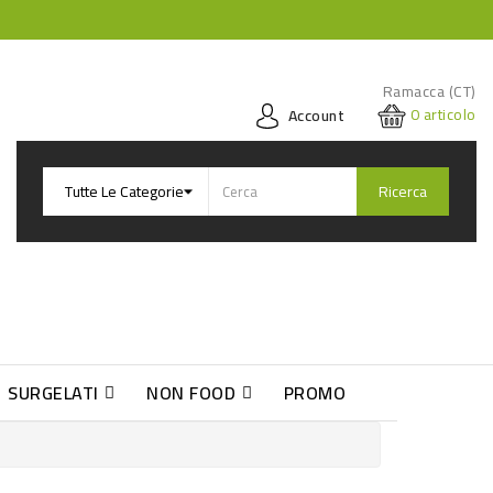
Ramacca (CT)
0
articolo
Account
Ricerca
SURGELATI
NON FOOD
PROMO