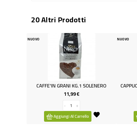
20 Altri Prodotti
NUOVO
 GRANI KG.1 SOLENERO
CAPPUCCINO DA ZUCCHERARE GR
11,99 €
2,79 €
Prezzo
Prezzo
-
+
-
+
giungi Al Carrello
Aggiungi Al Carrello