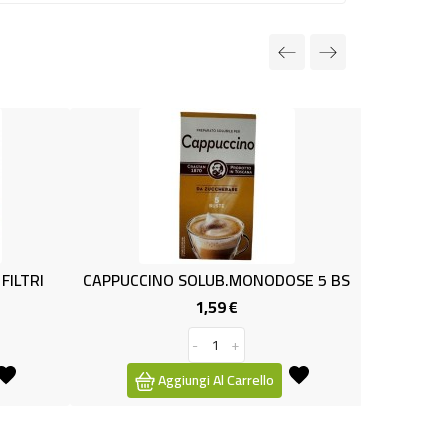
NUOVO
SOLUB.MONODOSE 5 BS
INFUSO ZENZERO E LIMONE 20 FIL
1,59 €
1,09 €
Prezzo
Prezzo
-
+
-
+
ngi Al Carrello
Aggiungi Al Carrello