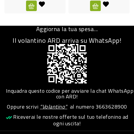
CURA
PERSONA
Aggiorna la tua spesa...
IGIENICO
Il volantino ARD arriva su WhatsApp!
SANITARI
ACCESSORI
PERSONA
PUERICULTURA
IGIENE
Inquadra questo codice per avviare la chat WhatsApp
PERSONA
con ARD!
Oppure scrivi
"Volantino"
al numero
3663628900
PETS
Riceverai le nostre offerte sul tuo telefonino ad
ogni uscita!
PET
ACCESSORI