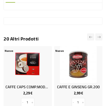
-
PLASTICA
-
AFFINI
LAVAGGIO
20 Altri Prodotti
STOVIGLIE
DEODORANTI
Nuovo
Nuovo
DETERSIVI
TESSUTI
DETERGENTI
SUPERFICI
CAFFE CAPS COMP.MODO MIO GR.75
CAFFE E GINSENG GR.200
ACCESSORI
2,29 €
2,99 €
Prezzo
Prezzo
CASA
-
+
-
+