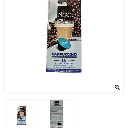
PRODOTTI
PER
CONDIRE
DOLCIARIO
PRODOTTI
DA
FORNO
RICORRENZE
PASQUALI

PREPARATI
ALIMENTI
INFANZIA
PASTA,