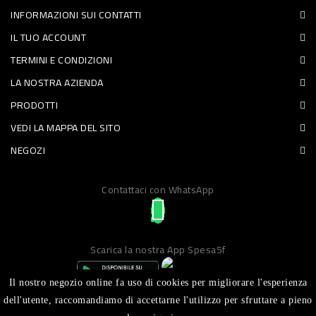
INFORMAZIONI SUI CONTATTI
PET
IL TUO ACCOUNT
FOOD
TERMINI E CONDIZIONI
LA NOSTRA AZIENDA
FRESCHI
PRODOTTI
PIATTI
VEDI LA MAPPA DEL SITO
PRONTI
NEGOZI
E
Contattaci con WhatsApp
CONDIMENTI
CARNE
ORTOFRUTTA
Scarica la nostra App Spesa5f
UOVA
Il nostro negozio online fa uso di cookies per migliorare l'esperienza
PANIFICI
dell'utente, raccomandiamo di accettarne l'utilizzo per sfruttare a pieno