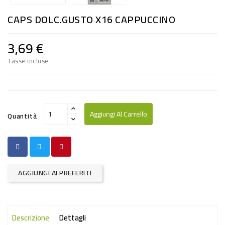
RISO
CAPS DOLC.GUSTO X16 CAPPUCCINO
E
FARINA
3,69 €
DIETETICO
Tasse incluse
NATURALI
SNACKS
ALIMENTI
Aggiungi Al Carrello
Quantità
CONSERVATI
CURA
CASA
AGGIUNGI AI PREFERITI
INSETTICIDI
CARTA
Descrizione
Dettagli