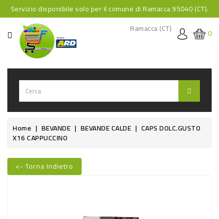
Servizio disponibile solo per il comune di Ramacca 95040 (CT).
CATEGORIA
Ramacca (CT)
0
HOME
BEVANDE
BEVANDE
ANALCOLICHE
BEVANDE
Home
BEVANDE
BEVANDE CALDE
CAPS DOLC.GUSTO
X16 CAPPUCCINO
ALCOLICHE
BEVANDE
<- Torna Indietro
CALDE
FOOD