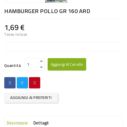
RISO
HAMBURGER POLLO GR 160 ARD
E
FARINA
1,69 €
DIETETICO
Tasse incluse
NATURALI
SNACKS
ALIMENTI
Aggiungi Al Carrello
Quantità
CONSERVATI
CURA
CASA
AGGIUNGI AI PREFERITI
INSETTICIDI
CARTA
Descrizione
Dettagli