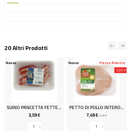
-
PLASTICA
-
AFFINI
LAVAGGIO
20 Altri Prodotti
STOVIGLIE
DEODORANTI
Nuovo
Nuovo
Prezzo Ridotto
-2,00 €
DETERSIVI
TESSUTI
DETERGENTI
SUPERFICI
SUINO PANCETTA FETTE C/COS ATM
PETTO DI POLLO INTERO X1 ARD
ACCESSORI
3,59 €
7,49 €
Prezzo
Prezzo
Prezzo
9,49 €
base
CASA
-
+
-
+