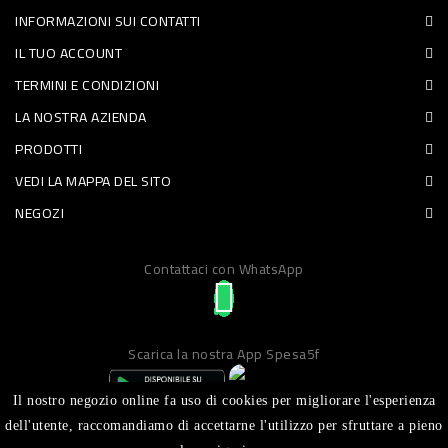
INFORMAZIONI SUI CONTATTI
PET
IL TUO ACCOUNT
FOOD
TERMINI E CONDIZIONI
LA NOSTRA AZIENDA
FRESCHI
PRODOTTI
PIATTI
VEDI LA MAPPA DEL SITO
PRONTI
NEGOZI
E
Contattaci con WhatsApp
CONDIMENTI
CARNE
ORTOFRUTTA
Scarica la nostra App Spesa5f
UOVA
Il nostro negozio online fa uso di cookies per migliorare l'esperienza
PANIFICI
dell'utente, raccomandiamo di accettarne l'utilizzo per sfruttare a pieno