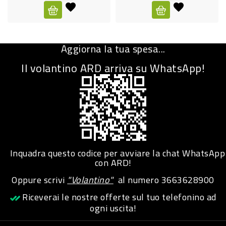
CURA
PERSONA
Aggiorna la tua spesa...
IGIENICO
Il volantino ARD arriva su WhatsApp!
SANITARI
ACCESSORI
PERSONA
PUERICULTURA
IGIENE
Inquadra questo codice per avviare la chat WhatsApp
PERSONA
con ARD!
Oppure scrivi
"Volantino"
al numero
3663628900
PETS
Riceverai le nostre offerte sul tuo telefonino ad
ogni uscita!
PET
ACCESSORI