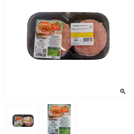
PRODOTTI
PER
CONDIRE
DOLCIARIO
PRODOTTI
DA
FORNO
RICORRENZE
PASQUALI

PREPARATI
ALIMENTI
INFANZIA
PASTA,