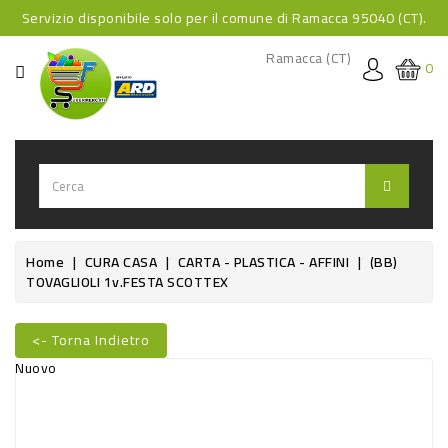
Servizio disponibile solo per il comune di Ramacca 95040 (CT).
CATEGORIA
Ramacca (CT)
0
HOME
BEVANDE
BEVANDE
ANALCOLICHE
BEVANDE
Home
CURA CASA
CARTA - PLASTICA - AFFINI
(BB)
TOVAGLIOLI 1v.FESTA SCOTTEX
ALCOLICHE
BEVANDE
<- Torna Indietro
CALDE
Nuovo
FOOD