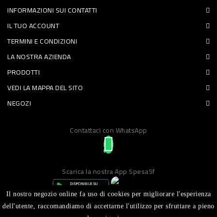
INFORMAZIONI SUI CONTATTI
PET
IL TUO ACCOUNT
FOOD
TERMINI E CONDIZIONI
LA NOSTRA AZIENDA
FRESCHI
PRODOTTI
PIATTI
VEDI LA MAPPA DEL SITO
PRONTI
NEGOZI
E
Contattaci con WhatsApp
CONDIMENTI
CARNE
ORTOFRUTTA
Scarica la nostra App Spesa5f
UOVA
Il nostro negozio online fa uso di cookies per migliorare l'esperienza
PANIFICI
dell'utente, raccomandiamo di accettarne l'utilizzo per sfruttare a pieno