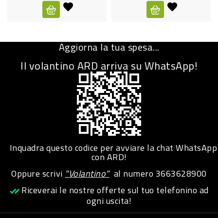
CURA
PERSONA
Aggiorna la tua spesa...
IGIENICO
Il volantino ARD arriva su WhatsApp!
SANITARI
ACCESSORI
PERSONA
PUERICULTURA
IGIENE
Inquadra questo codice per avviare la chat WhatsApp
PERSONA
con ARD!
Oppure scrivi
"Volantino"
al numero
3663628900
PETS
Riceverai le nostre offerte sul tuo telefonino ad
ogni uscita!
PET
ACCESSORI