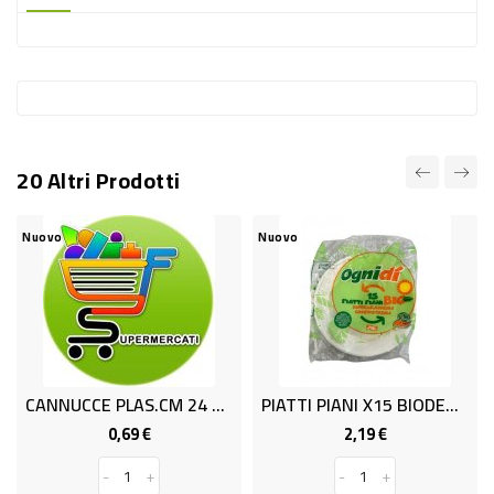
-
PLASTICA
-
AFFINI
LAVAGGIO
20 Altri Prodotti
STOVIGLIE
DEODORANTI
Nuovo
Nuovo
DETERSIVI
TESSUTI
DETERGENTI
SUPERFICI
CANNUCCE PLAS.CM 24 PZ 40
PIATTI PIANI X15 BIODEG OGNIDI
ACCESSORI
0,69 €
2,19 €
Prezzo
Prezzo
CASA
-
+
-
+