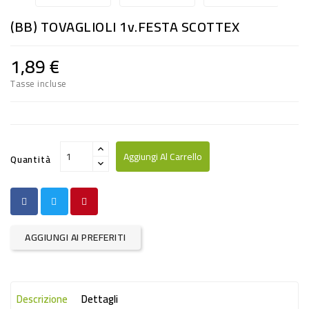
RISO
(BB) TOVAGLIOLI 1v.FESTA SCOTTEX
E
FARINA
1,89 €
DIETETICO
Tasse incluse
NATURALI
SNACKS
ALIMENTI
Aggiungi Al Carrello
Quantità
CONSERVATI
CURA
CASA
AGGIUNGI AI PREFERITI
INSETTICIDI
CARTA
Descrizione
Dettagli