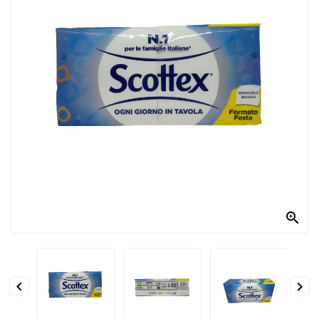
PRODOTTI
PER
CONDIRE
DOLCIARIO
PRODOTTI
DA
FORNO
RICORRENZE
PASQUALI

PREPARATI
ALIMENTI
INFANZIA


PASTA,