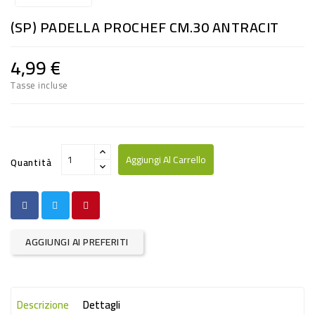
RISO
(SP) PADELLA PROCHEF CM.30 ANTRACIT
E
FARINA
4,99 €
DIETETICO
Tasse incluse
NATURALI
SNACKS
ALIMENTI
Aggiungi Al Carrello
Quantità
CONSERVATI
CURA
CASA
AGGIUNGI AI PREFERITI
INSETTICIDI
CARTA
Descrizione
Dettagli