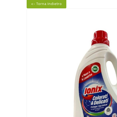
<- Torna Indietro
Nuovo