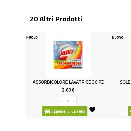
20 Altri Prodotti
NUOVO
LORE LAVATRICE 36 PZ
SOLE DELICATI TUTTICOLORI LT.
2,69 €
1,89 €
Prezzo
Prezzo
-
+
-
+
giungi Al Carrello
Aggiungi Al Carrello