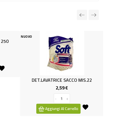
NUOVO
RICE SACCO MIS.22
AMMORBIDENTE IONIX GARD.750M
2,59 €
1,19 €
Prezzo
Prezzo
-
+
-
+
ngi Al Carrello
Aggiungi Al Carrello