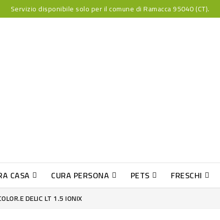
Servizio disponibile solo per il comune di Ramacca 95040 (CT).
RA CASA
CURA PERSONA
PETS
FRESCHI
PESCE INDUST-SUSHI FRESCO
OLOR.E DELIC LT 1.5 IONIX