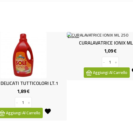
NUOVO
NUOVO
CURALAVATRICE IONIX ML 250
1,09 €
Prezzo
-
+
Aggiungi Al Carrello
1
DET.LAVAT
Aggiu