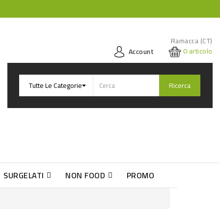
Ramacca (CT)
0
articolo
Account
Ricerca
SURGELATI
NON FOOD
PROMO