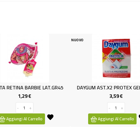
NUOVO
NUOVO
DAYGUM AST.x2 PROTEX GEL FRAG.
DUBAI STYL
3,59 €
1
Prezzo
-
+
-
Aggiungi Al Carrello
Aggiungi