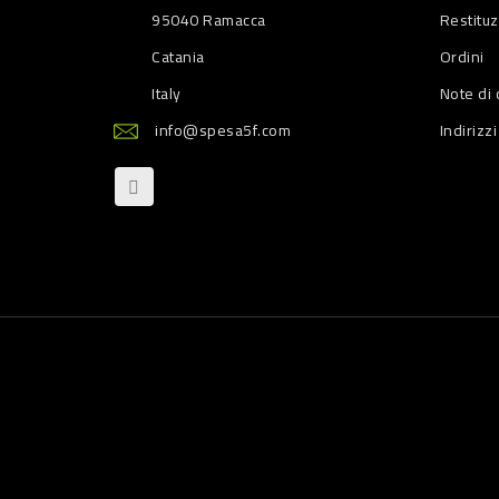
95040 Ramacca
Restitu
Catania
Ordini
Italy
Note di 
info@spesa5f.com
Indirizzi