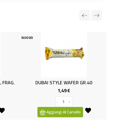
NUOVO
E WAFER GR.40
BARRETTA ENERGY CRUNCHY GR.50
,49 €
0,99 €
Prezzo
Prezzo
+
-
+
 Al Carrello
Aggiungi Al Carrello