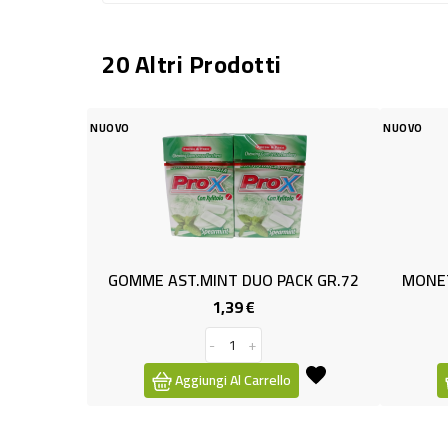
20 Altri Prodotti
NUOVO
INT DUO PACK GR.72
MONETA RETINA BARBIE LAT.GR45
1,39 €
1,29 €
Prezzo
Prezzo
-
+
-
+
ngi Al Carrello
Aggiungi Al Carrello