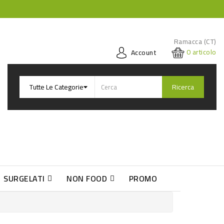
Ramacca (CT)
0
articolo
Account
Ricerca
SURGELATI
NON FOOD
PROMO