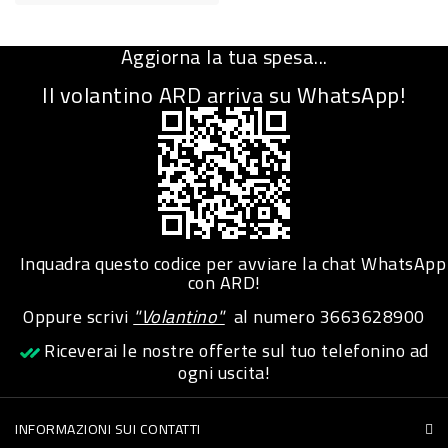
-
PLASTICA
Aggiorna la tua spesa...
-
Il volantino ARD arriva su WhatsApp!
AFFINI
LAVAGGIO
STOVIGLIE
DEODORANTI
DETERSIVI
Inquadra questo codice per avviare la chat WhatsApp
con ARD!
TESSUTI
Oppure scrivi
"Volantino"
al numero
3663628900
DETERGENTI
Riceverai le nostre offerte sul tuo telefonino ad
SUPERFICI
ogni uscita!
ACCESSORI
CASA
INFORMAZIONI SUI CONTATTI