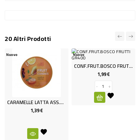
RISO
E
FARINA
20 Altri Prodotti
DIETETICO
NATURALI
Nuovo
Nuovo
Nu
SNACKS
CONF.FRUT.BOSCO FRUTTI GR400
ALIMENTI
1,99 €
Prezzo
CONSERVATI
-
+
CURA
CARAMELLE LATTA ASS.GR.130
CASA
1,39 €
Prezzo
INSETTICIDI
CARTA