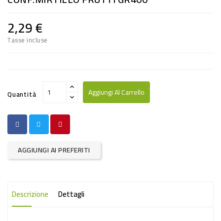
PRODOTTI
PER
2,29 €
CONDIRE
Tasse incluse
DOLCIARIO
PRODOTTI
DA
Aggiungi Al Carrello
Quantità
FORNO
RICORRENZE
PASQUALI
AGGIUNGI AI PREFERITI
PREPARATI
ALIMENTI
INFANZIA
Descrizione
Dettagli
PASTA,