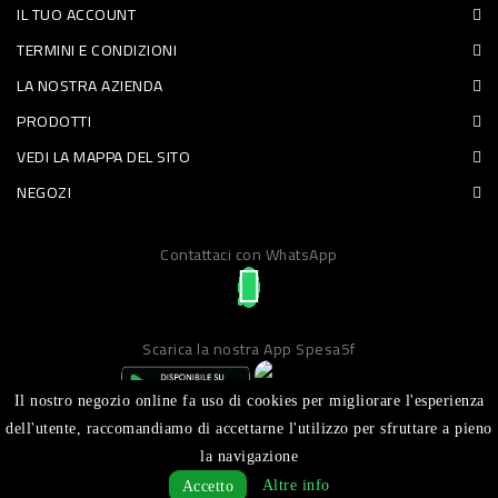
IL TUO ACCOUNT
CURA
TERMINI E CONDIZIONI
PERSONA
LA NOSTRA AZIENDA
IGIENICO
PRODOTTI
SANITARI
VEDI LA MAPPA DEL SITO
ACCESSORI
NEGOZI
PERSONA
Contattaci con WhatsApp
PUERICULTURA
IGIENE
PERSONA
Scarica la nostra App Spesa5f
PETS
Il nostro negozio online fa uso di cookies per migliorare l'esperienza
dell'utente, raccomandiamo di accettarne l'utilizzo per sfruttare a pieno
PET
la navigazione
Realizzato da ICT S.R.L
Altre info
Accetto
ACCESSORI